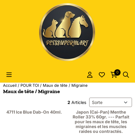
Les préférences de cookies sont actuellement fermées.
0
Accueil
/
POUR TOI
/
Maux de tête / Migraine
Maux de tête / Migraine
Méthode de tri
2
Articles
4711 Ice Blue Dab-On 40ml.
Japon (Cai-Pan) Menthe
Roller 33% 60gr. --- Parfait
pour les maux de tête, les
migraines et les muscles
raides ou contractés.