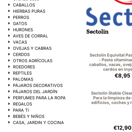
CABALLOS
HIERBAS PURAS
PERROS
GATOS
HURONES
Sectolin
AVES DE CORRAL
VACAS
OVEJAS Y CABRAS
CERDOS
Sectolin Equivital Pa
- Pasta vitamina
OTROS AGRÍCOLAS
caballos, vacas, ovej
ROEDORES
cerdos en inye
REPTILES
Preci
€8,95
PALOMAS
PÁJAROS DECORATIVOS
PÁJAROS DEL JARDÍN
Sectolin Stable Clean
PERFUMES PARA LA ROPA
Para la limpieza de
edificios, coches y
REGALOS
PARA TI
BEBÉS Y NIÑOS
CASA, JARDIN Y COCINA
Preci
€12,90