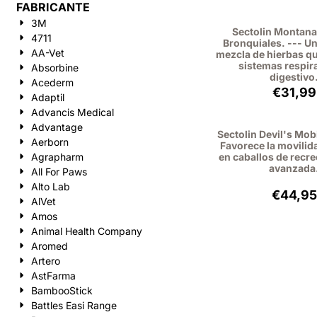
FABRICANTE
3M
Sectolin Montana
4711
Bronquiales. --- U
AA-Vet
mezcla de hierbas q
sistemas respira
Absorbine
digestivo
Acederm
Preci
€31,99
Adaptil
Advancis Medical
Advantage
Sectolin Devil's Mobil
Aerborn
Favorece la movilida
Agrapharm
en caballos de recre
avanzada
All For Paws
Alto Lab
Preci
€44,95
AlVet
Amos
Animal Health Company
Aromed
Artero
AstFarma
BambooStick
Battles Easi Range