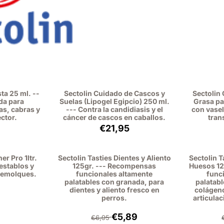
sta 25 ml. --
Sectolin Cuidado de Cascos y
Sectolin 
da para
Suelas (Lipogel Egipcio) 250 ml.
Grasa pa
as, cabras y
--- Contra la candidiasis y el
con vasel
ctor.
cáncer de cascos en caballos.
tran
o: 8,95, sin IVA: 8,21
Precio: 21,95, sin IVA: 18,14
€21,95
er Pro 1ltr.
Sectolin Tasties Dientes y Aliento
Sectolin T
 establos y
125gr. --- Recompensas
Huesos 12
 remolques.
funcionales altamente
func
palatables con granada, para
palatab
dientes y aliento fresco en
colágeno
perros.
articulac
o: 12,90, sin IVA: 10,66
Por 6,95 para 5,89, sin IVA: 4,87
€5,89
€6,95