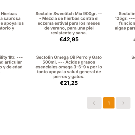
 Hierbas
Sectolin Sweetitch Mix 900gr. --
Sectolin
na sabrosa
- Mezcla de hierbas contra el
125gr. -
ue apoya los
eczema estival para los meses
funcion
torio y
de verano, para una piel
algas para
.
resistente y sana.
o: 31,99, sin IVA: 29,35
Precio: 42,95, sin IVA: 35,50
€42,95
ity 1ltr. ---
Sectolin Omega Oil Perro y Gato
S
d articular
500ml. --- Ácidos grasos
o y de edad
esenciales omega 3-6-9 y por lo
.
tanto apoya la salud general de
perros y gatos.
o: 44,95, sin IVA: 41,24
Precio: 21,25, sin IVA: 17,56
€21,25
1