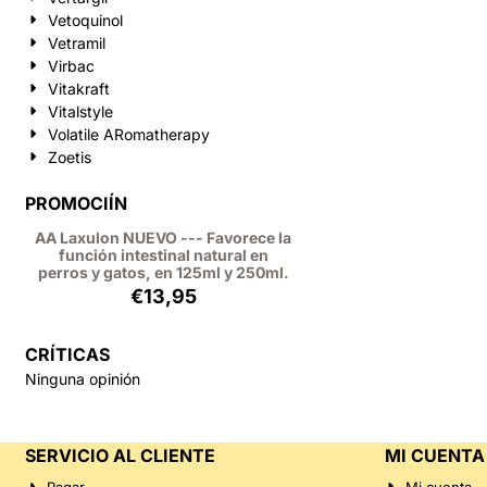
Vetoquinol
Vetramil
Virbac
Vitakraft
Vitalstyle
Volatile ARomatherapy
Zoetis
PROMOCIÍN
AA Laxulon NUEVO --- Favorece la
función intestinal natural en
perros y gatos, en 125ml y 250ml.
€
13,95
CRÍTICAS
Ninguna opinión
SERVICIO AL CLIENTE
MI CUENTA