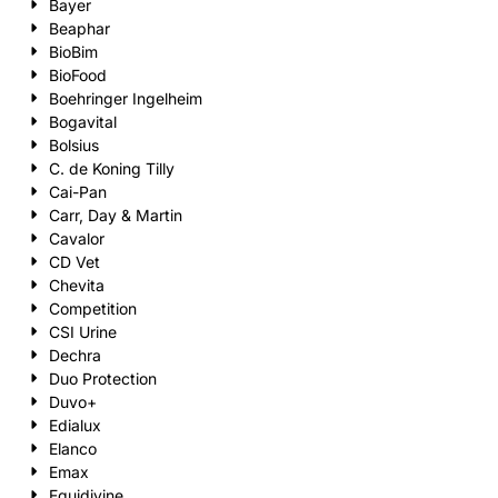
Bayer
Beaphar
BioBim
BioFood
Boehringer Ingelheim
Bogavital
Bolsius
C. de Koning Tilly
Cai-Pan
Carr, Day & Martin
Cavalor
CD Vet
Chevita
Competition
CSI Urine
Dechra
Duo Protection
Duvo+
Edialux
Elanco
Emax
Equidivine