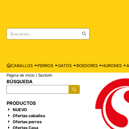
Las preferencias de cookies están actualmente cerradas.
Buscar
CABALLOS
PERROS
GATOS
ROEDORES
HURONES
A
Página de inicio
/
Sectolin
BÚSQUEDA
Buscar
PRODUCTOS
NUEVO
Ofertas caballos
Ofertas perros
Ofertas Casa