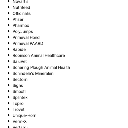
Novartis
Nutrifeed
Officinalis
Pfizer
Pharmox
PolyJumps
Primeval Hond
Primeval PAARD
Rapide
Robinson Animal Healthcare
SaluVet
Schering Plough Animal Health
Schindele's Mineralen
Sectolin
Signs
Smoofl
Splintex
Topro
Trovet
Unique-Horn
Verm-X
Vertargil