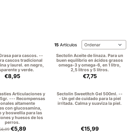
Método de ordenación
15
Artículos
Grasa para cascos. --
Sectolin Aceite de linaza. Para un
ra cascos tradicional
buen equilibrio en ácidos grasos
ina y laurel. en negro,
omega-3 y omega-6, en 1 litro,
sparente y verde.
2,5 litros y 5 litros.
Precio: 8,95, sin IVA: 7,40
Precio: 7,75, sin IVA: 7,
€8,95
€7,75
asties Articulaciones y
Sectolin SweetItch Gel 500ml. --
5gr. --- Recompensas
- Un gel de cuidado para la piel
ionales altamente
irritada. Calma y suaviza la piel.
les con glucosamina,
 y boswellia para las
iones y huesos de los
perros.
Por 6,95 para 5,89, sin IVA: 4,87
Precio: 15,99, sin IVA:
€5,89
€15,99
€6,95