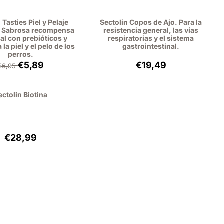
 Tasties Piel y Pelaje
Sectolin Copos de Ajo. Para la
-- Sabrosa recompensa
resistencia general, las vías
al con prebióticos y
respiratorias y el sistema
 la piel y el pelo de los
gastrointestinal.
perros.
Por 6,95 para 5,89, sin IVA: 4,87
Precio: 19,49, sin IVA:
€5,89
€19,49
€6,95
ectolin Biotina
Precio: 28,99, sin IVA: 26,60
€28,99