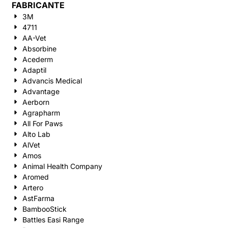
FABRICANTE
3M
4711
AA-Vet
Absorbine
Acederm
Adaptil
Advancis Medical
Advantage
Aerborn
Agrapharm
All For Paws
Alto Lab
AlVet
Amos
Animal Health Company
Aromed
Artero
AstFarma
BambooStick
Battles Easi Range