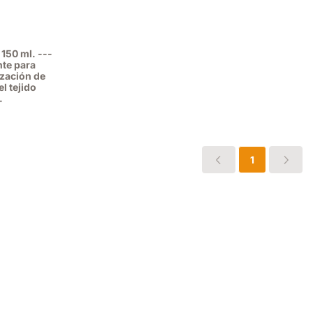
150 ml. ---
nte para
ización de
el tejido
.
o: 22,95, sin IVA: 18,97
1