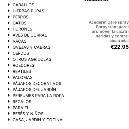
CABALLOS
HIERBAS PURAS
PERROS
Acederm Care spray 
GATOS
Spray transpare
HURONES
promover la cicatr
AVES DE CORRAL
heridas y contra 
cicatricial
VACAS
Preci
€22,95
OVEJAS Y CABRAS
CERDOS
OTROS AGRÍCOLAS
ROEDORES
REPTILES
PALOMAS
PÁJAROS DECORATIVOS
PÁJAROS DEL JARDÍN
PERFUMES PARA LA ROPA
REGALOS
PARA TI
BEBÉS Y NIÑOS
CASA, JARDIN Y COCINA