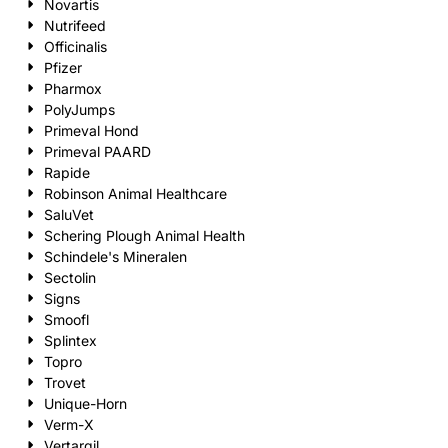
Novartis
Nutrifeed
Officinalis
Pfizer
Pharmox
PolyJumps
Primeval Hond
Primeval PAARD
Rapide
Robinson Animal Healthcare
SaluVet
Schering Plough Animal Health
Schindele's Mineralen
Sectolin
Signs
Smoofl
Splintex
Topro
Trovet
Unique-Horn
Verm-X
Vertargil