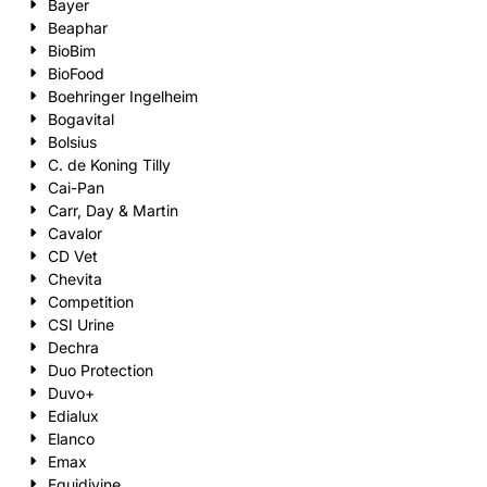
Bayer
Beaphar
BioBim
BioFood
Boehringer Ingelheim
Bogavital
Bolsius
C. de Koning Tilly
Cai-Pan
Carr, Day & Martin
Cavalor
CD Vet
Chevita
Competition
CSI Urine
Dechra
Duo Protection
Duvo+
Edialux
Elanco
Emax
Equidivine