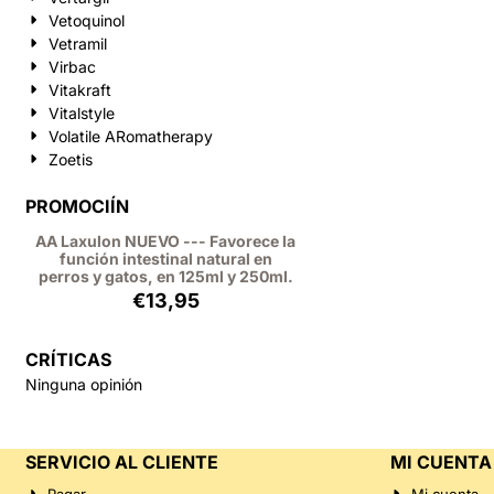
Vetoquinol
Vetramil
Virbac
Vitakraft
Vitalstyle
Volatile ARomatherapy
Zoetis
PROMOCIÍN
AA Laxulon NUEVO --- Favorece la
función intestinal natural en
perros y gatos, en 125ml y 250ml.
€
13,95
CRÍTICAS
Ninguna opinión
SERVICIO AL CLIENTE
MI CUENTA