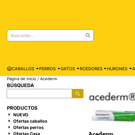
Las preferencias de cookies están actualmente cerradas.
Buscar
CABALLOS
PERROS
GATOS
ROEDORES
HURONES
A
Página de inicio
/
Acederm
BÚSQUEDA
Buscar
PRODUCTOS
NUEVO
Ofertas caballos
Ofertas perros
Acederm
Ofertas Casa