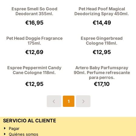
Espree Smell So Good
Pet Head Poof Magical
Deodorant 355ml.
Deodorizing Spray 450ml.
Precio: 16,95, sin IVA: 14,01
Precio: 14,49, sin
€16,95
€14,49
Pet Head Doggie Fragrance
Espree Gingerbread
175ml.
Cologne 118ml.
Precio: 12,69, sin IVA: 10,49
Precio: 12,95, sin
€12,69
€12,95
Espree Peppermint Candy
Artero Baby Parfumspray
Cane Cologne 118ml.
90ml. Perfume refrescante
para perros.
Precio: 12,95, sin IVA: 10,70
Precio: 17,10, sin 
€12,95
€17,10
1
SERVICIO AL CLIENTE
Pagar
Quiénes somos