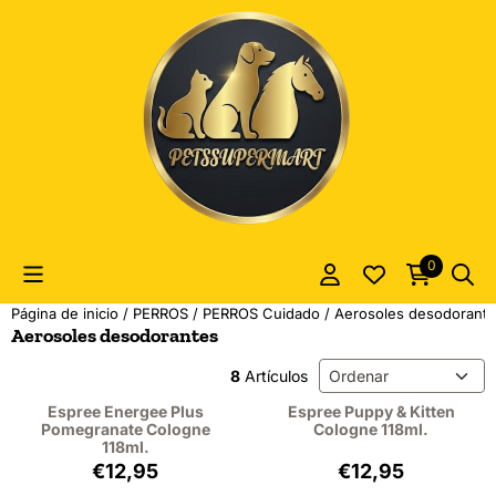
Las preferencias de cookies están actualmente cerradas.
0
Página de inicio
/
PERROS
/
PERROS Cuidado
/
Aerosoles desodorant
Aerosoles desodorantes
Método de ordenación
8
Artículos
Espree Energee Plus
Espree Puppy & Kitten
Pomegranate Cologne
Cologne 118ml.
118ml.
Precio: 12,95, sin IVA: 10,70
Precio: 12,95, sin
€12,95
€12,95