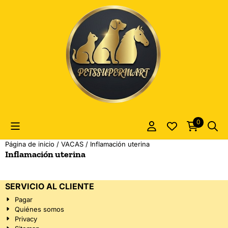
Las preferencias de cookies están actualmente cerradas.
0
Página de inicio
/
VACAS
/
Inflamación uterina
Inflamación uterina
SERVICIO AL CLIENTE
Pagar
Quiénes somos
Privacy