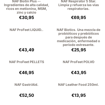
NAF Biotin Plus --
NAF Respirator 5 Star.
Ingredientes de alta calidad,
Limpia y refuerza las vías
ricos en metionina, MSM,
respiratorias.
zinc y calcio
Precio: 30,95, sin IVA: 28,39
Precio: 69,95, sin
€30,95
€69,95
NAF ProFeet LIQUID..
NAF Biotics. Una mezcla de
probióticos y prebióticos
para después de
medicación, enfermedad o
período estresante.
Precio: 43,49, sin IVA: 39,90
Precio: 25,95, si
€43,49
€25,95
NAF ProFeet PELLETS
NAF ProFeet POLVO
Precio: 46,95, sin IVA: 43,07
Precio: 43,95, si
€46,95
€43,95
NAF GastriAid.
NAF Leather Food 250ml.
Precio: 52,50, sin IVA: 48,17
Precio: 13,95, sin
€52,50
€13,95