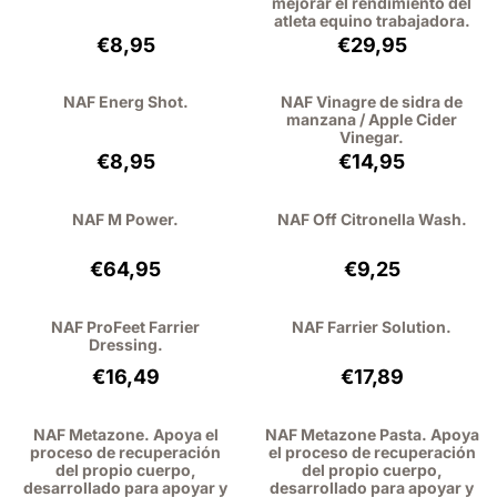
mejorar el rendimiento del
atleta equino trabajadora.
Precio: 8,95, sin IVA: 7,40
Precio: 29,95, si
€8,95
€29,95
NAF Energ Shot.
NAF Vinagre de sidra de
manzana / Apple Cider
Vinegar.
Precio: 8,95, sin IVA: 8,21
Precio: 14,95, sin
€8,95
€14,95
NAF M Power.
NAF Off Citronella Wash.
Precio: 64,95, sin IVA: 59,59
Precio: 9,25, sin 
€64,95
€9,25
NAF ProFeet Farrier
NAF Farrier Solution.
Dressing.
Precio: 16,49, sin IVA: 13,63
Precio: 17,89, sin
€16,49
€17,89
NAF Metazone. Apoya el
NAF Metazone Pasta. Apoya
proceso de recuperación
el proceso de recuperación
del propio cuerpo,
del propio cuerpo,
desarrollado para apoyar y
desarrollado para apoyar y