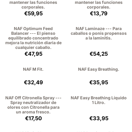
mantener las funciones
mantener las funciones
corporales.
corporales.
Precio: 59,95, sin IVA: 55,00
Precio: 13,79, sin
€59,95
€13,79
NAF Optimum Feed
NAF Laminaze --- Para
Balancer --- El pienso
caballos o ponis propensos
equilibrado concentrado
a la laminitis.
mejora la nutrición diaria de
cualquier caballo.
Precio: 47,95, sin IVA: 39,63
Precio: 54,25, si
€47,95
€54,25
NAF M Fit.
NAF Easy Breathing.
Precio: 32,49, sin IVA: 29,81
Precio: 35,95, si
€32,49
€35,95
NAF Off Citronella Spray ---
NAF Easy Breathing Líquido
Spray neutralizador de
1 Litro.
olores con Citronella para
un aroma fresco.
Precio: 17,50, sin IVA: 14,46
Precio: 33,95, sin
€17,50
€33,95