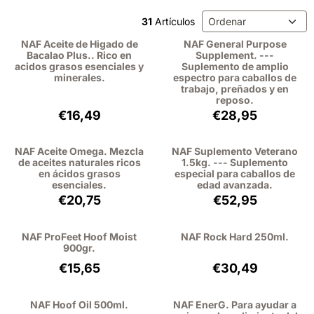
Método de ordenación
31
Artículos
NAF Aceite de Higado de
NAF General Purpose
Bacalao Plus.. Rico en
Supplement. ---
acidos grasos esenciales y
Suplemento de amplio
minerales.
espectro para caballos de
trabajo, preñados y en
reposo.
Precio: 16,49, sin IVA: 15,13
Precio: 28,95, si
€16,49
€28,95
NAF Aceite Omega. Mezcla
NAF Suplemento Veterano
de aceites naturales ricos
1.5kg. --- Suplemento
en ácidos grasos
especial para caballos de
esenciales.
edad avanzada.
Precio: 20,75, sin IVA: 19,04
Precio: 52,95, si
€20,75
€52,95
NAF ProFeet Hoof Moist
NAF Rock Hard 250ml.
900gr.
Precio: 15,65, sin IVA: 12,93
Precio: 30,49, si
€15,65
€30,49
NAF Hoof Oil 500ml.
NAF EnerG. Para ayudar a