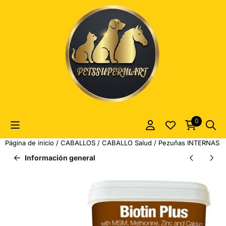
Las preferencias de cookies están actualmente cerradas.
0
Página de inicio
/
CABALLOS
/
CABALLO Salud
/
Pezuñas INTERNAS
/
Información general