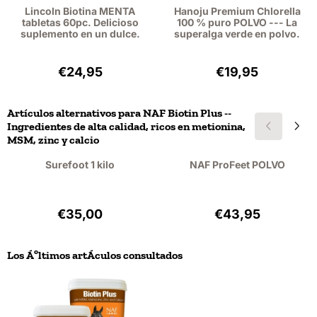
Lincoln Biotina MENTA
Hanoju Premium Chlorella
tabletas 60pc. Delicioso
100 % puro POLVO --- La
suplemento en un dulce.
superalga verde en polvo.
Precio: 24,95, sin IVA: 22,89
Precio: 19,95, sin
€24,95
€19,95
Artículos alternativos para
NAF Biotin Plus --
Ingredientes de alta calidad, ricos en metionina,
MSM, zinc y calcio
Surefoot 1 kilo
NAF ProFeet POLVO
Precio: 35,00, sin IVA: 32,11
Precio: 43,95, si
€35,00
€43,95
Los Áºltimos artÁ­culos consultados