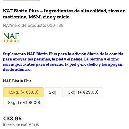
NAF Biotin Plus -- Ingredientes de alta calidad, ricos en
metionina, MSM, zinc y calcio
NÁºmero de producto:
000-188
Suplemento NAF Biotin Plus para la adición diaria de la comida
para apoyar las pezuñas, la piel y el pelaje. La biotina y el zinc
son importantes para el cuerno, la piel y el cabello y los apoyan
desde adentro.
Realiza una selección para
NAF Biotin Plus
1.5kg. (+ €3,00)
2kg.
3kg. (+ €29,00)
8kg. (+ €108,00)
€
33,95
(Precio sin IVA):
€
31,15