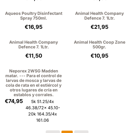
Aqueos Poultry Disinfectant
Animal Health Company
Spray 750ml.
Defence 7. 1Ltr.
Precio: 16,95, sin IVA: 15,55
Precio: 21,95, sin
€16,95
€21,95
Animal Health Company
Animal Health Coop Zone
Defence 7. 1Ltr.
500gr.
Precio: 11,50, sin IVA: 9,50
Precio: 10,95, sin
€11,50
€10,95
Neporex 2WSG Madden
matar. --- Para el control de
larvas de mosca y larvas de
cola de rata en el estiércol y
otros lugares de cría en
establos y corrales.
Precio: 74,95, sin IVA: 61,94
€74,95
5k 51.25/4x
46.38/72x 45.10-
20k 164.35/4x
161.06