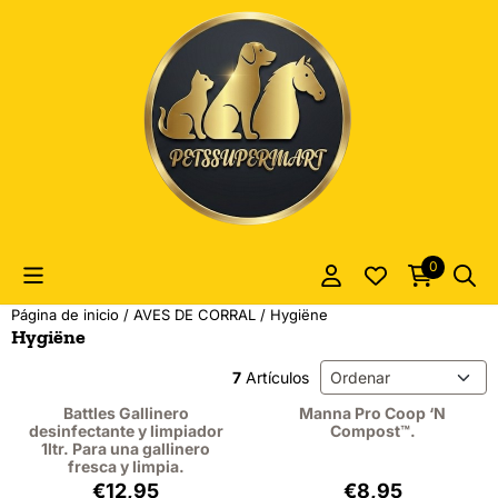
Las preferencias de cookies están actualmente cerradas.
0
Página de inicio
/
AVES DE CORRAL
/
Hygiëne
Hygiëne
Método de ordenación
7
Artículos
Battles Gallinero
Manna Pro Coop ‘N
desinfectante y limpiador
Compost™.
1ltr. Para una gallinero
fresca y limpia.
Precio: 12,95, sin IVA: 10,70
Precio: 8,95, sin 
€12,95
€8,95