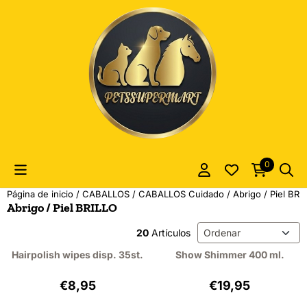
Las preferencias de cookies están actualmente cerradas.
0
Página de inicio
/
CABALLOS
/
CABALLOS Cuidado
/
Abrigo / Piel BRI
Abrigo / Piel BRILLO
Método de ordenación
20
Artículos
Hairpolish wipes disp. 35st.
Show Shimmer 400 ml.
Precio: 8,95, sin IVA: 7,40
Precio: 19,95, sin
€8,95
€19,95