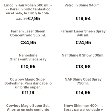
Lincoln Hair Polish 500 ml. -
Vetrolin Shine 946 ml.
-- Para un brillo fantástico
en el pelo, la crin y la cola.
Por 16,95 para 7,95, sin IVA: 6,57
Precio: 19,94, sin
€7,95
€19,94
€16,95
Farnam Laser Sheen
Farnam Laser Sheen Spray
Concentrado 355 ml.
946 ml.
Precio: 34,95, sin IVA: 28,88
Precio: 24,95, si
€34,95
€24,95
Nanoshine
Naf Shine & Show 500ml.
Glans+antivliegspray
Precio: 10,95, sin IVA: 9,05
Precio: 13,98, sin
€10,95
€13,98
Cowboy Magic Super
NAF Shiny Coat Spray
Bodyshine. Para dar cabello
750ml.
un brillo super.
Precio: 11,19, sin IVA: 9,25
Precio: 14,95, sin
€11,19
€14,95
Cowboy Magic Super Set.
Show Shimmer 400 ml.
Ahorrar en este conjunto
Spray para el cuidado y