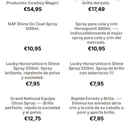
Productos Cowboy Magic!
brillo del pelo.
Precio: 54,95, sin IVA: 45,41
Precio: 17,49, sin
€54,95
€17,49
NAF Shine On Coat Spray
Spray para cola y crin
500ml.
Horsepoint 400ml. ---
Indiscutiblemente el mejor
spray para cola y crin del
mercado.
Precio: 10,95, sin IVA: 9,05
Precio: 10,95, sin
€10,95
€10,95
Lucky Horse Unicorn Shine
Lucky Horse Unicorn Shine
Spray 250ml. Spray
Spray 250ml. Spray de brillo
brillante, repelente de polvo
con asteriscos !!!
y suciedad.
Precio: 7,95, sin IVA: 6,57
Precio: 7,95, sin 
€7,95
€7,95
Grand National Equipe
Rapide Enreda y Brilla. ---
Gloss Spray --- Brillo
Elimina los enredos de la
perfecto, repele la suciedad
crin y la cola de su caballo o
y el polvo.
poni y aporta brillo.
Precio: 12,75, sin IVA: 10,54
Precio: 7,95, sin 
€12,75
€7,95