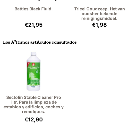
Battles Black Fluid.
Tricel Goudzeep. Het van
oudsher bekende
reinigingsmiddel.
Precio: 21,95, sin IVA: 18,14
Precio: 1,98, sin 
€21,95
€1,98
Los Áºltimos artÁ­culos consultados
Sectolin Stable Cleaner Pro
1ltr. Para la limpieza de
establos y edificios, coches y
remolques.
€
12,90