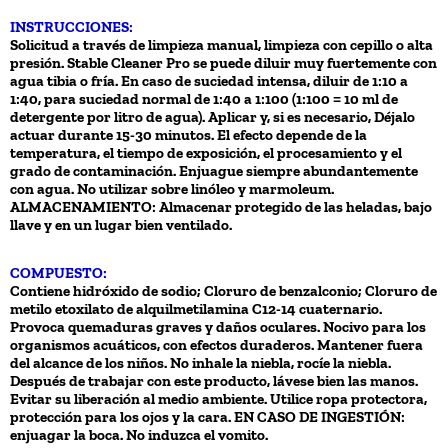
INSTRUCCIONES:
Solicitud a través de limpieza manual, limpieza con cepillo o alta
presión. Stable Cleaner Pro se puede diluir muy fuertemente con
agua tibia o fría. En caso de suciedad intensa, diluir de 1:10 a
1:40, para suciedad normal de 1:40 a 1:100 (1:100 = 10 ml de
detergente por litro de agua). Aplicar y, si es necesario, Déjalo
actuar durante 15-30 minutos. El efecto depende de la
temperatura, el tiempo de exposición, el procesamiento y el
grado de contaminación. Enjuague siempre abundantemente
con agua. No utilizar sobre linóleo y marmoleum.
ALMACENAMIENTO: Almacenar protegido de las heladas, bajo
llave y en un lugar bien ventilado.
COMPUESTO:
Contiene hidróxido de sodio; Cloruro de benzalconio; Cloruro de
metilo etoxilato de alquilmetilamina C12-14 cuaternario.
Provoca quemaduras graves y daños oculares. Nocivo para los
organismos acuáticos, con efectos duraderos. Mantener fuera
del alcance de los niños. No inhale la niebla, rocíe la niebla.
Después de trabajar con este producto, lávese bien las manos.
Evitar su liberación al medio ambiente. Utilice ropa protectora,
protección para los ojos y la cara. EN CASO DE INGESTIÓN:
enjuagar la boca. No induzca el vomito.