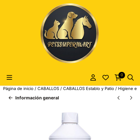
Las preferencias de cookies están actualmente cerradas.
0
Página de inicio
/
CABALLOS
/
CABALLOS Establo y Patio
/
Higiene es
Información general