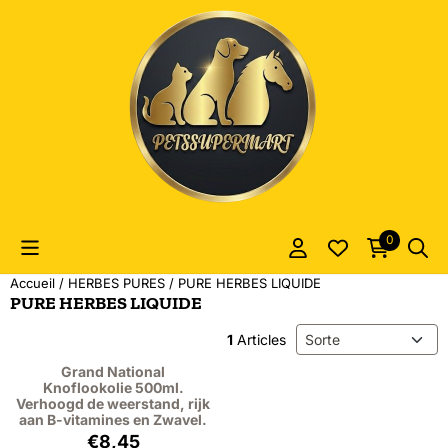
Les préférences de cookies sont actuellement fermées.
0
Accueil
/
HERBES PURES
/
PURE HERBES LIQUIDE
PURE HERBES LIQUIDE
Méthode de tri
1
Articles
Grand National
Knoflookolie 500ml.
Verhoogd de weerstand, rijk
aan B-vitamines en Zwavel.
Prix: 8,45, hors TVA : 7,75
€8,45