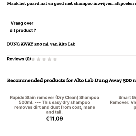
Maak het paard nat en goed met shampoo inwrijven, afspoelen 
Vraag over
dit product ?
DUNG AWAY 500 ml. van Alto Lab
Reviews (
0
)
Recommended products for
Alto Lab Dung Away 500 m
Rapide Stain remover (Dry Clean) Shampoo
Smart G
500ml. --- This easy dry shampoo
Remover. Vle
removes dirt and dust from coat, mane
p
and tail.
Price: 11,09, excluding VAT: 9,17
€11,09