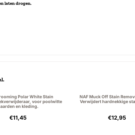
en laten drogen.
l.
rooming Polar White Stain
NAF Muck Off Stain Remov
kverwijderaar, voor poolwitte
Verwijdert hardnekkige sta
aarden en kleding.
Price: 11,45, excluding VAT: 9,46
Price: 12
€11,45
€12,95