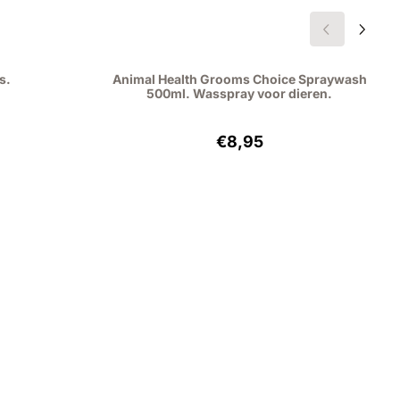
s.
Animal Health Grooms Choice Spraywash
500ml. Wasspray voor dieren.
95, excluding VAT: 4,92
Price: 8,95, excluding VAT:
€8,95