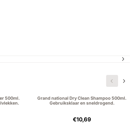
er 500ml.
Grand national Dry Clean Shampoo 500ml.
lvlekken.
Gebruiksklaar en sneldrogend.
,95, excluding VAT: 10,70
Price: 10,69, excluding VAT
€10,69