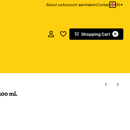
EN
About us
Account aanmaken
Contact
Shopping Cart
0
500 ml.