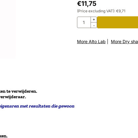
€
11,75
(Price excluding VAT):
€
9,71
Quantity
+
-
More Alto Lab
|
More Dry sh
en te verwijderen.
verwijderaar.
eigenaren met resultaten die gewoon
ken.