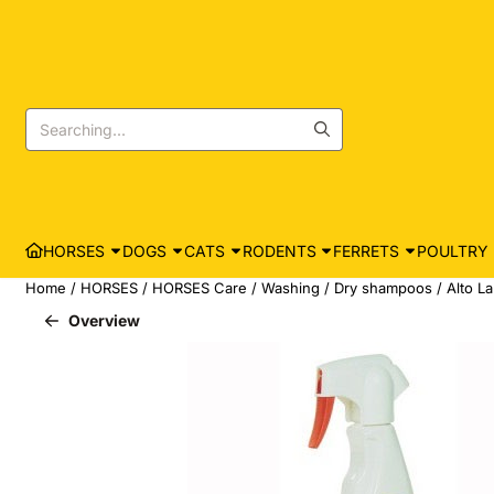
Cookie preferences are currently closed.
Search
HORSES
DOGS
CATS
RODENTS
FERRETS
POULTRY
Home
/
HORSES
/
HORSES Care
/
Washing
/
Dry shampoos
/
Alto L
Overview