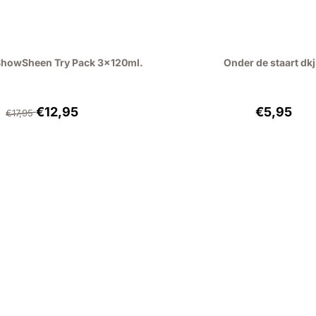
ShowSheen Try Pack 3x120ml.
Onder de staart dkj
From 17,95 for 12,95, excluding VAT: 10,70
Price: 5,
€12,95
€5,95
€17,95