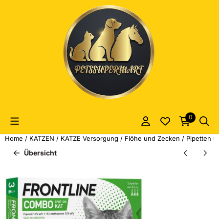
Cookie-Einstellungen sind derzeit geschlossen.
0
Home
/
KATZEN
/
KATZE Versorgung
/
Flöhe und Zecken
/
Pipetten (
Übersicht