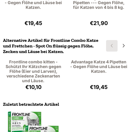
- Gegen Flöhe und Läuse bei
Pipetten --- Gegen Flöhe,
Katzen.
für Katzen von 4 bis 8 kg.
Preis: 19,45, ohne MwSt.: 17,84
Preis: 21,90, oh
€19,45
€21,90
Alternative Artikel für
Frontline Combo Katze
und Frettchen - Spot On flüssig gegen Flöhe,
Zecken und Läuse bei Katzen.
Frontline combo kitten -
Advantage Katze 4 Pipetten
Schützt Ihr Kätzchen gegen
- Gegen Flöhe und Läuse bei
Flöhe (Eier und Larven),
Katzen.
verschiedene Zeckenarten
und Läuse.
Preis: 10,10, ohne MwSt.: 9,27
Preis: 19,45, ohn
€10,10
€19,45
Zuletzt betrachtete Artikel