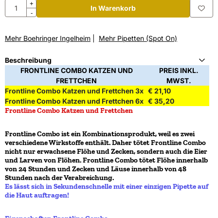
Anzahl
+
In Warenkorb
-
Mehr Boehringer Ingelheim
|
Mehr Pipetten (Spot On)
Beschreibung
FRONTLINE COMBO KATZEN UND
PREIS INKL.
FRETTCHEN
MWST.
Frontline Combo Katzen und Frettchen 3x
€ 21,10
Frontline Combo Katzen und Frettchen 6x
€ 35,20
Frontline Combo Katzen und Frettchen
Frontline Combo ist ein Kombinationsprodukt, weil es zwei
verschiedene Wirkstoffe enthält. Daher tötet Frontline Combo
nicht nur erwachsene Flöhe und Zecken, sondern auch die Eier
und Larven von Flöhen. Frontline Combo tötet Flöhe innerhalb
von 24 Stunden und Zecken und Läuse innerhalb von 48
Stunden nach der Verabreichung.
Es lässt sich in Sekundenschnelle mit einer einzigen Pipette auf
die Haut auftragen!