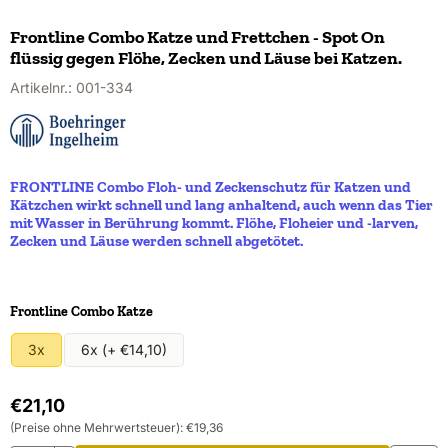
Frontline Combo Katze und Frettchen - Spot On
flüssig gegen Flöhe, Zecken und Läuse bei Katzen.
Artikelnr.:
001-334
FRONTLINE Combo Floh- und Zeckenschutz für Katzen und
Kätzchen wirkt schnell und lang anhaltend, auch wenn das Tier
mit Wasser in Berührung kommt. Flöhe, Floheier und -larven,
Zecken und Läuse werden schnell abgetötet.
Eine Auswahl treffen für
Frontline Combo Katze
3x
6x (+ €14,10)
€
21,10
(Preise ohne Mehrwertsteuer):
€
19,36