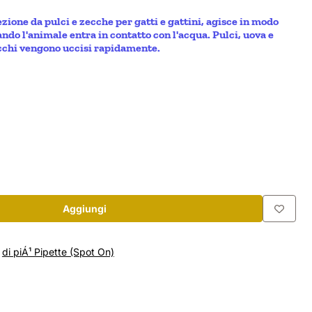
one da pulci e zecche per gatti e gattini, agisce in modo
ndo l'animale entra in contatto con l'acqua. Pulci, uova e
occhi vengono uccisi rapidamente.
Aggiungi
|
di piÁ¹ Pipette (Spot On)