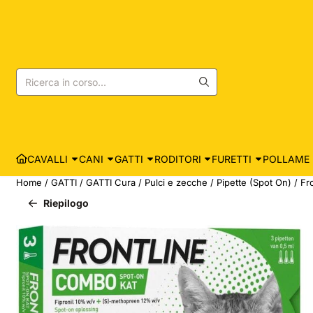
Le preferenze sui cookie sono attualmente chiuse.
Cerca
CAVALLI
CANI
GATTI
RODITORI
FURETTI
POLLAME
Home
/
GATTI
/
GATTI Cura
/
Pulci e zecche
/
Pipette (Spot On)
/
Fr
Riepilogo