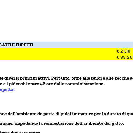
ATTI E FURETTI
€ 21,10
€ 35,20
iversi principi attivi. Pertanto, oltre alle pulci e alle zecche a
he e i pidocchi entro 48 ore dalla somministrazione.
pipetta!
ione dell'ambiente da parte di pulci immature per la durata di qu
ettimane, impedendo la reinfestazione dell'ambiente del gatto.
fino a due settimane.