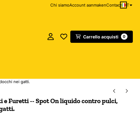
IT
Chi siamo
Account aanmaken
Contact
Carrello acquisti
0
occhi nei gatti.
e Furetti -- Spot On liquido contro pulci,
gatti.