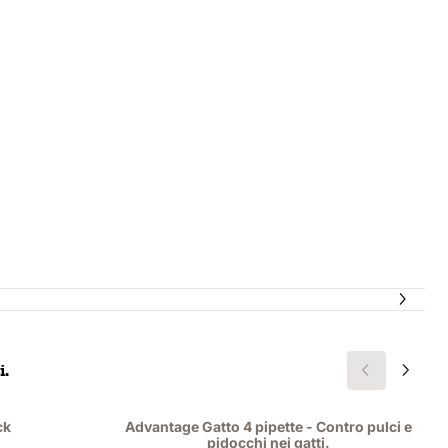
i.
ck
Advantage Gatto 4 pipette - Contro pulci e
pidocchi nei gatti.