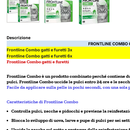
Descrizione
FRONTLINE COMBO G
Frontline Combo gatti e furetti 3x
Frontline Combo gatti e furetti 6x
Frontline Combo gatti e furetti
Frontline Combo è un prodotto combinato perché contiene due d
pulci. Frontline Combo uccide le pulci entro 24 ore e le zecc
Facile da applicare sulla pelle in pochi secondi, con una sola 
Caratteristiche di Frontline Combo
Controlla pulci, zecche e pidocchi e previene la reinfestaz
Blocca lo sviluppo di uova, larve e pupe di pulci per sei s
Uccide le zecche sul gatto e protegge dalla reinfestazione 