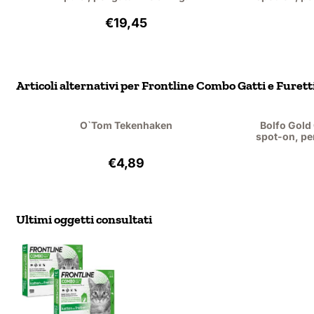
Prezzo: 19,45, IVA esclusa: 17,84
€19,45
Articoli alternativi per
Frontline Combo Gatti e Furetti 
O`Tom Tekenhaken
Bolfo Gold 
spot-on, per 
Prezzo: 4,89, IVA esclusa: 4,04
€4,89
Ultimi oggetti consultati