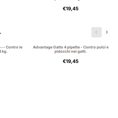
,90, IVA esclusa: 7,25
Prezzo: 19,45, IVA esclusa:
€19,45
.
--- Contro le
Advantage Gatto 4 pipette - Contro pulci e
4 kg.
pidocchi nei gatti.
9,45, IVA esclusa: 17,84
Prezzo: 19,45, IVA esclusa:
€19,45