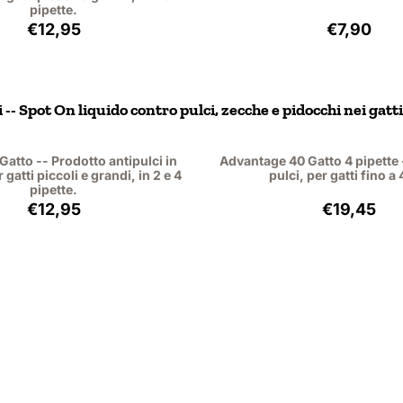
pipette.
Prezzo: 12,95, IVA esclusa: 11,88
Prezzo: 7
€12,95
€7,90
-- Spot On liquido contro pulci, zecche e pidocchi nei gatti
Gatto -- Prodotto antipulci in
Advantage 40 Gatto 4 pipette 
gatti piccoli e grandi, in 2 e 4
pulci, per gatti fino a 
pipette.
Prezzo: 12,95, IVA esclusa: 11,88
Prezzo: 1
€12,95
€19,45