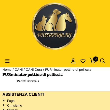
Le preferenze sui cookie sono attualmente chiuse.
0
Home
/
CANI
/
CANI Cura
/
FURminator pettine di pelliccia
FURminator pettine di pelliccia
Vacht Borstels
ASSISTENZA CLIENTI
Paga
Chi siamo