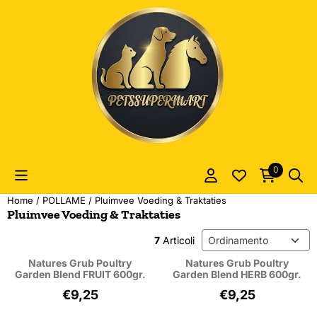
Le preferenze sui cookie sono attualmente chiuse.
0
Home
/
POLLAME
/
Pluimvee Voeding & Traktaties
Pluimvee Voeding & Traktaties
Metodo di ordinamento
7
Articoli
Natures Grub Poultry
Natures Grub Poultry
Garden Blend FRUIT 600gr.
Garden Blend HERB 600gr.
Prezzo: 9,25, IVA esclusa: 8,49
Prezzo: 9,25, IVA
€9,25
€9,25