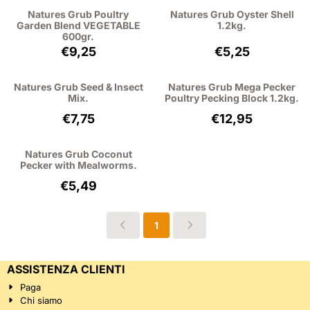
Natures Grub Poultry
Natures Grub Oyster Shell
Garden Blend VEGETABLE
1.2kg.
600gr.
Prezzo: 9,25, IVA esclusa: 8,49
Prezzo: 5,25, IVA
€9,25
€5,25
Natures Grub Seed & Insect
Natures Grub Mega Pecker
Mix.
Poultry Pecking Block 1.2kg.
Prezzo: 7,75, IVA esclusa: 7,11
Prezzo: 12,95, IV
€7,75
€12,95
Natures Grub Coconut
Pecker with Mealworms.
Prezzo: 5,49, IVA esclusa: 5,04
€5,49
1
ASSISTENZA CLIENTI
Paga
Chi siamo