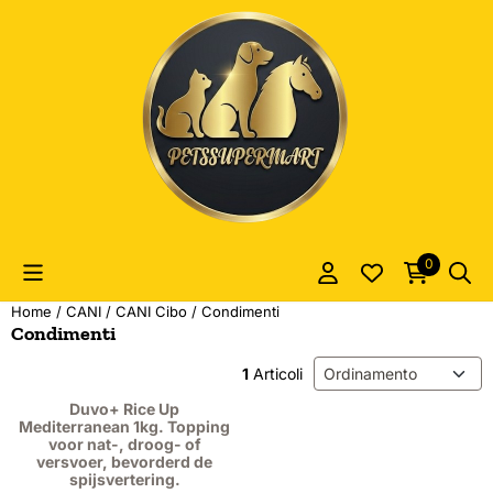
Le preferenze sui cookie sono attualmente chiuse.
0
Home
/
CANI
/
CANI Cibo
/
Condimenti
Condimenti
Metodo di ordinamento
1
Articoli
Duvo+ Rice Up
Mediterranean 1kg. Topping
voor nat-, droog- of
versvoer, bevorderd de
spijsvertering.