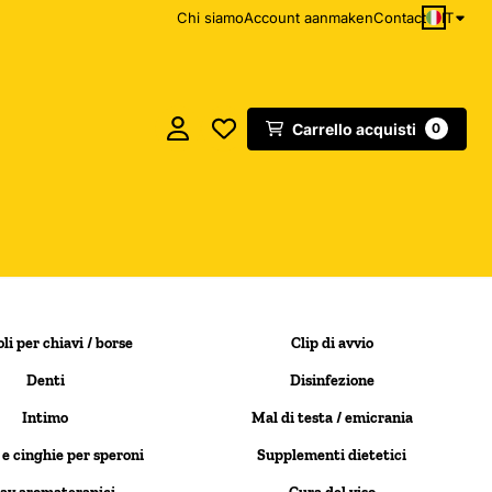
IT
Chi siamo
Account aanmaken
Contact
Carrello acquisti
0
li per chiavi / borse
Clip di avvio
Denti
Disinfezione
Intimo
Mal di testa / emicrania
 e cinghie per speroni
Supplementi dietetici