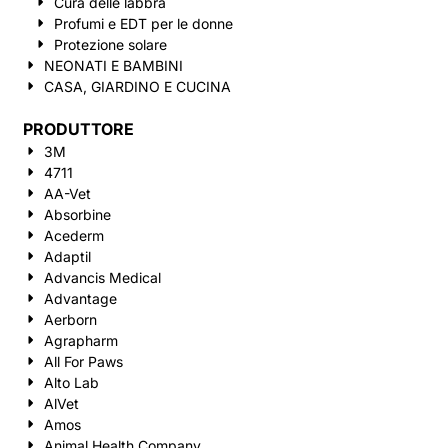
Cura delle labbra
Profumi e EDT per le donne
Protezione solare
NEONATI E BAMBINI
CASA, GIARDINO E CUCINA
PRODUTTORE
3M
4711
AA-Vet
Absorbine
Acederm
Adaptil
Advancis Medical
Advantage
Aerborn
Agrapharm
All For Paws
Alto Lab
AlVet
Amos
Animal Health Company