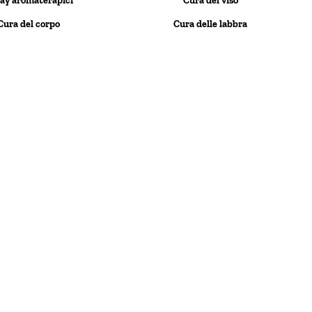
ay aromaterapici
Cura del viso
Cura del corpo
Cura delle labbra