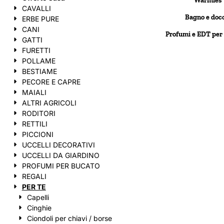
Warmies
CAVALLI
Bagno e doc
ERBE PURE
CANI
Profumi e EDT per
GATTI
FURETTI
POLLAME
BESTIAME
PECORE E CAPRE
MAIALI
ALTRI AGRICOLI
RODITORI
RETTILI
PICCIONI
UCCELLI DECORATIVI
UCCELLI DA GIARDINO
PROFUMI PER BUCATO
REGALI
PER TE
Capelli
Cinghie
Ciondoli per chiavi / borse