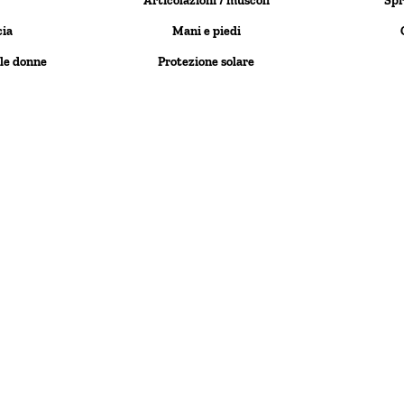
Articolazioni / muscoli
Spr
cia
Mani e piedi
 le donne
Protezione solare