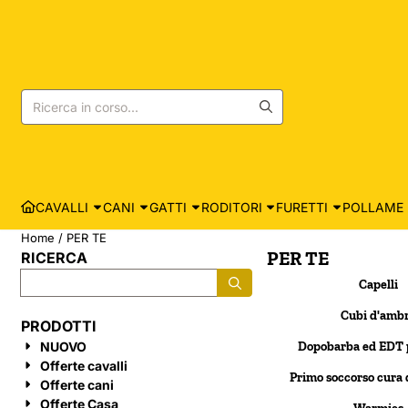
Le preferenze sui cookie sono attualmente chiuse.
Cerca
CAVALLI
CANI
GATTI
RODITORI
FURETTI
POLLAME
Home
/
PER TE
PER TE
RICERCA
Cerca
Capelli
Cubi d'amb
PRODOTTI
NUOVO
Dopobarba ed EDT 
Offerte cavalli
Primo soccorso cura d
Offerte cani
Offerte Casa