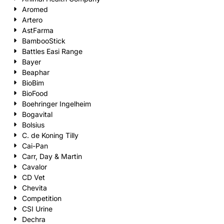
Aromed
Artero
AstFarma
BambooStick
Battles Easi Range
Bayer
Beaphar
BioBim
BioFood
Boehringer Ingelheim
Bogavital
Bolsius
C. de Koning Tilly
Cai-Pan
Carr, Day & Martin
Cavalor
CD Vet
Chevita
Competition
CSI Urine
Dechra