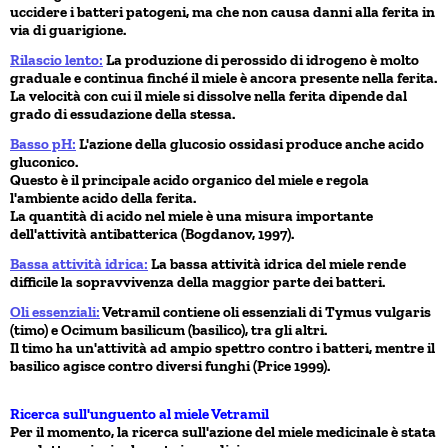
uccidere i batteri patogeni, ma che non causa danni alla ferita in
via di guarigione.
Rilascio lento:
La produzione di perossido di idrogeno è molto
graduale e continua finché il miele è ancora presente nella ferita.
La velocità con cui il miele si dissolve nella ferita dipende dal
grado di essudazione della stessa.
Basso pH:
L'azione della glucosio ossidasi produce anche acido
gluconico.
Questo è il principale acido organico del miele e regola
l'ambiente acido della ferita.
La quantità di acido nel miele è una misura importante
dell'attività antibatterica (Bogdanov, 1997).
Bassa attività idrica:
La bassa attività idrica del miele rende
difficile la sopravvivenza della maggior parte dei batteri.
Oli essenziali:
Vetramil contiene oli essenziali di Tymus vulgaris
(timo) e Ocimum basilicum (basilico), tra gli altri.
Il timo ha un'attività ad ampio spettro contro i batteri, mentre il
basilico agisce contro diversi funghi (Price 1999).
Ricerca sull'unguento al miele Vetramil
Per il momento, la ricerca sull'azione del miele medicinale è stata