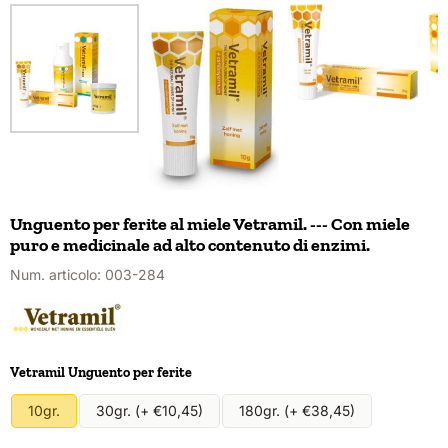
Unguento per ferite al miele Vetramil. --- Con miele
puro e medicinale ad alto contenuto di enzimi.
Num. articolo:
003-284
Effettua una selezione per
Vetramil Unguento per ferite
10gr.
30gr. (+ €10,45)
180gr. (+ €38,45)