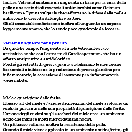
Inoltre, Vetramil contiene un unguento di base per la cura della
pelle e una serie di oli essenziali antimicrobici come Ocimum
bacilicum e Tymus vulgaris che rafforzano le difese della pelle e
inibiscono la crescita di funghi e batteri.
Gli oli essenziali conferiscono inoltre all'unguento un sapore
leggermente amaro, che lo rende poco gradevole da leccare.
Vetramil unguento per il prurito
Da qualche tempo, l'unguento al miele Vetramil è stato
arricchito anche con l'estratto di Cardiospermum, che ha un
effetto antiprurito e antidolorifico.
Poiché gli estratti di questa pianta stabilizzano le membrane
lisosomiali e inibiscono la produzione di prostaglandine pro-
infiammatorie, la secrezione di sostanze pro-infiammatorie
viene inibita.
Miele e guarigione delle ferite
Il basso pH del miele e l'azione degli enzimi del miele svolgono un
ruolo importante nelle sue proprietà di guarigione delle ferite.
L'azione degli enzimi sugli zuccheri del miele crea un ambiente
acido che inibisce molti microrganismi nocivi.
Un pH basso rafforza inoltre la resistenza della pelle.
Quando il miele viene applicato in un ambiente umido (ferita), gli