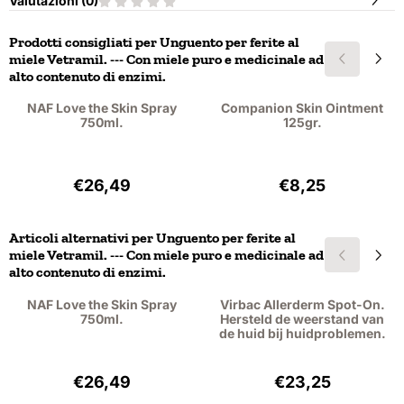
Valutazioni (
0
)
Prodotti consigliati per
Unguento per ferite al
miele Vetramil. --- Con miele puro e medicinale ad
alto contenuto di enzimi.
NAF Love the Skin Spray
Companion Skin Ointment
750ml.
125gr.
Prezzo: 26,49, IVA esclusa: 21,89
Prezzo: 8,25, IVA
€26,49
€8,25
Articoli alternativi per
Unguento per ferite al
miele Vetramil. --- Con miele puro e medicinale ad
alto contenuto di enzimi.
NAF Love the Skin Spray
Virbac Allerderm Spot-On.
750ml.
Hersteld de weerstand van
de huid bij huidproblemen.
Prezzo: 26,49, IVA esclusa: 21,89
Prezzo: 23,25, IV
€26,49
€23,25