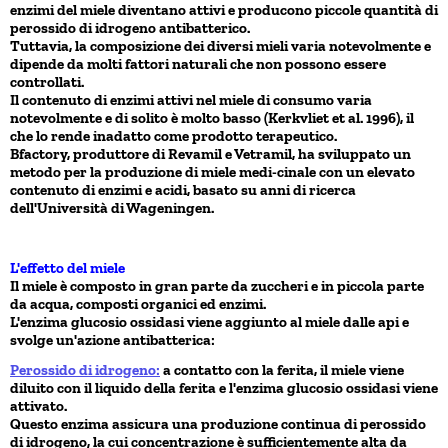
enzimi del miele diventano attivi e producono piccole quantità di
perossido di idrogeno antibatterico.
Tuttavia, la composizione dei diversi mieli varia notevolmente e
dipende da molti fattori naturali che non possono essere
controllati.
Il contenuto di enzimi attivi nel miele di consumo varia
notevolmente e di solito è molto basso (Kerkvliet et al. 1996), il
che lo rende inadatto come prodotto terapeutico.
Bfactory, produttore di Revamil e Vetramil, ha sviluppato un
metodo per la produzione di miele medi-cinale con un elevato
contenuto di enzimi e acidi, basato su anni di ricerca
dell'Università di Wageningen.
L'effetto del miele
Il miele è composto in gran parte da zuccheri e in piccola parte
da acqua, composti organici ed enzimi.
L'enzima glucosio ossidasi viene aggiunto al miele dalle api e
svolge un'azione antibatterica:
Perossido di idrogeno:
a contatto con la ferita, il miele viene
diluito con il liquido della ferita e l'enzima glucosio ossidasi viene
attivato.
Questo enzima assicura una produzione continua di perossido
di idrogeno, la cui concentrazione è sufficientemente alta da