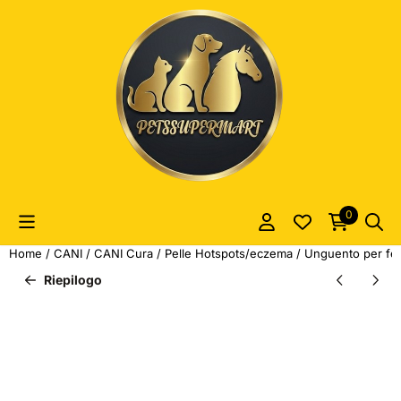
Le preferenze sui cookie sono attualmente chiuse.
0
Home
/
CANI
/
CANI Cura
/
Pelle Hotspots/eczema
/
Unguento per feri
Riepilogo