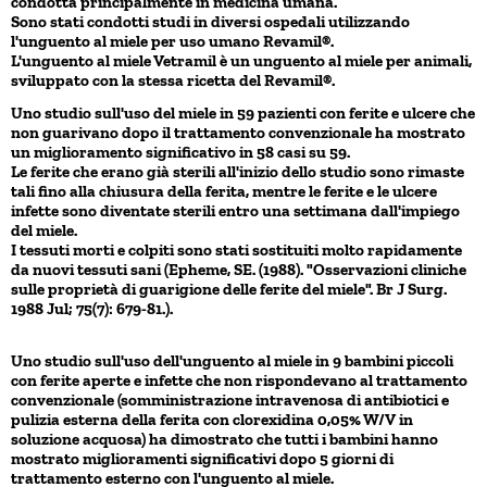
condotta principalmente in medicina umana.
Sono stati condotti studi in diversi ospedali utilizzando
l'unguento al miele per uso umano Revamil®.
L'unguento al miele Vetramil è un unguento al miele per animali,
sviluppato con la stessa ricetta del Revamil®.
Uno studio sull'uso del miele in 59 pazienti con ferite e ulcere che
non guarivano dopo il trattamento convenzionale ha mostrato
un miglioramento significativo in 58 casi su 59.
Le ferite che erano già sterili all'inizio dello studio sono rimaste
tali fino alla chiusura della ferita, mentre le ferite e le ulcere
infette sono diventate sterili entro una settimana dall'impiego
del miele.
I tessuti morti e colpiti sono stati sostituiti molto rapidamente
da nuovi tessuti sani (Epheme, SE. (1988). "Osservazioni cliniche
sulle proprietà di guarigione delle ferite del miele". Br J Surg.
1988 Jul; 75(7): 679-81.).
Uno studio sull'uso dell'unguento al miele in 9 bambini piccoli
con ferite aperte e infette che non rispondevano al trattamento
convenzionale (somministrazione intravenosa di antibiotici e
pulizia esterna della ferita con clorexidina 0,05% W/V in
soluzione acquosa) ha dimostrato che tutti i bambini hanno
mostrato miglioramenti significativi dopo 5 giorni di
trattamento esterno con l'unguento al miele.