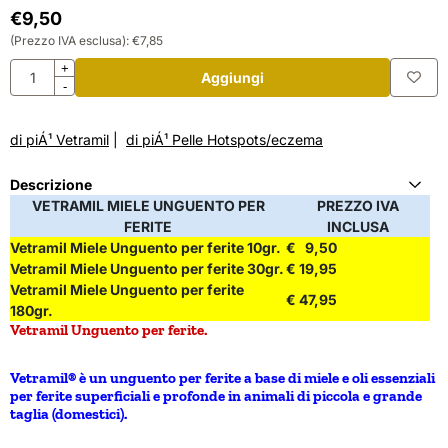
€
9,50
(Prezzo IVA esclusa):
€
7,85
Quantità
+
Aggiungi
-
di piÁ¹ Vetramil
|
di piÁ¹ Pelle Hotspots/eczema
Descrizione
VETRAMIL MIELE UNGUENTO PER
PREZZO IVA
FERITE
INCLUSA
Vetramil Miele Unguento per ferite 10gr.
€ 9,50
Vetramil Miele Unguento per ferite 30gr.
€ 19,95
Vetramil Miele Unguento per ferite
€ 47,95
180gr.
Vetramil Unguento per ferite.
Vetramil® è un unguento per ferite a base di miele e oli essenziali
per ferite superficiali e profonde in animali di piccola e grande
taglia (domestici).