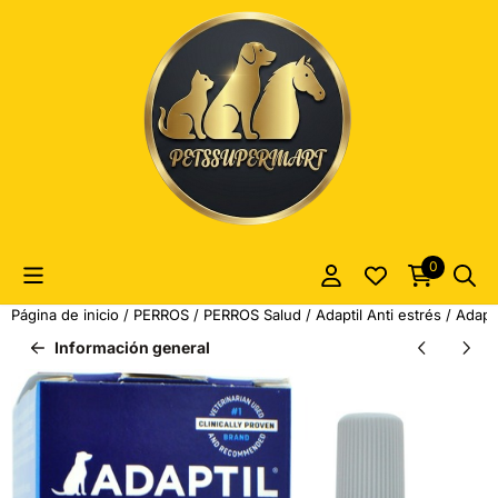
Las preferencias de cookies están actualmente cerradas.
0
Página de inicio
/
PERROS
/
PERROS Salud
/
Adaptil Anti estrés
/
Adapti
Información general