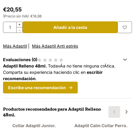
€
20,55
(Precio sin IVA):
€
16,98
Cantidad
+
Añadir a la cesta
-
Más Adaptil
|
Más Adaptil Anti estrés
Evaluaciones (
0
)
Adaptil Relleno 48ml.
TodavÁ­a no tiene ninguna crÁ­tica.
Comparta su experiencia haciendo clic en
escribir
recomendación
.
Escribe una recomendación
Productos recomendados para
Adaptil Relleno
48ml.
Collar Adaptil Junior.
Adaptil Calm Collar Perro.