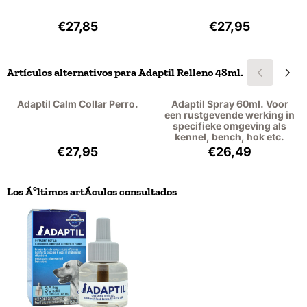
Precio: 27,85, sin IVA: 23,02
Precio: 27,95, sin
€27,85
€27,95
Artículos alternativos para
Adaptil Relleno 48ml.
Adaptil Calm Collar Perro.
Adaptil Spray 60ml. Voor
een rustgevende werking in
specifieke omgeving als
kennel, bench, hok etc.
Precio: 27,95, sin IVA: 23,10
Precio: 26,49, si
€27,95
€26,49
Los Áºltimos artÁ­culos consultados