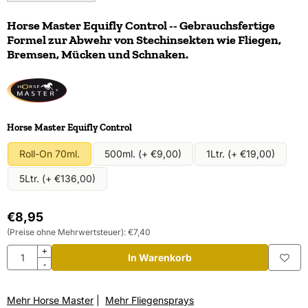
Horse Master Equifly Control -- Gebrauchsfertige
Formel zur Abwehr von Stechinsekten wie Fliegen,
Bremsen, Mücken und Schnaken.
Eine Auswahl treffen für
Horse Master Equifly Control
Roll-On 70ml.
500ml. (+ €9,00)
1Ltr. (+ €19,00)
5Ltr. (+ €136,00)
€
8,95
(Preise ohne Mehrwertsteuer):
€
7,40
Anzahl
+
In Warenkorb
-
Mehr Horse Master
|
Mehr Fliegensprays