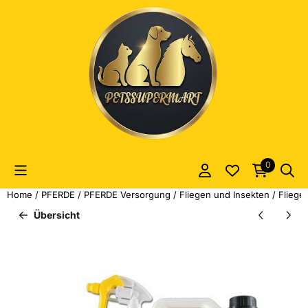
Cookie-Einstellungen sind derzeit geschlossen.
0
Home
/
PFERDE
/
PFERDE Versorgung
/
Fliegen und Insekten
/
Fliege
Übersicht