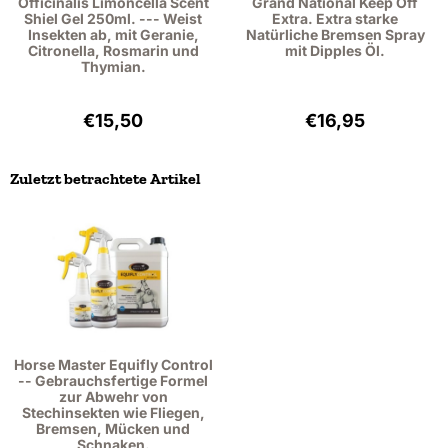
Officinalis Limoncella Scent
Grand National Keep Off
Shiel Gel 250ml. --- Weist
Extra. Extra starke
Insekten ab, mit Geranie,
Natürliche Bremsen Spray
Citronella, Rosmarin und
mit Dipples Öl.
Thymian.
Preis: 15,50, ohne MwSt.: 12,81
Preis: 16,95, ohn
€15,50
€16,95
Zuletzt betrachtete Artikel
Horse Master Equifly Control
-- Gebrauchsfertige Formel
zur Abwehr von
Stechinsekten wie Fliegen,
Bremsen, Mücken und
Schnaken.