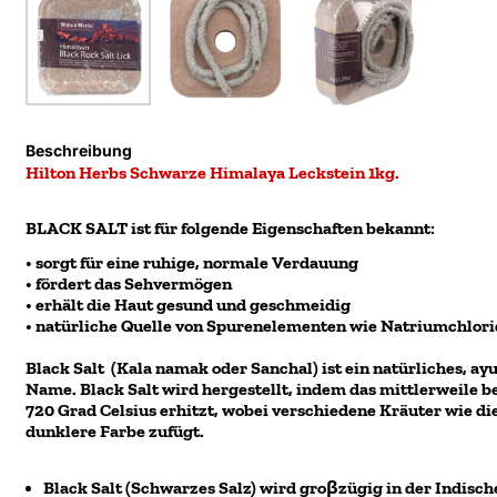
Beschreibung
Hilton Herbs Schwarze Himalaya Leckstein 1kg.
BLACK SALT
ist für folgende Eigenschaften bekannt:
• sorgt für eine ruhige, normale Verdauung
• fördert das Sehvermögen
• erhält die Haut gesund und geschmeidig
• natürliche Quelle von Spurenelementen wie Natriumchlor
Black Salt
(Kala namak oder Sanchal) ist ein natürliches, ay
Name.
Black Salt
wird hergestellt, indem das mittlerweile 
720 Grad Celsius erhitzt, wobei verschiedene Kräuter wie 
dunklere Farbe zufügt.
Black Salt (Schwarzes Salz)
wird groβzügig in der Indisc