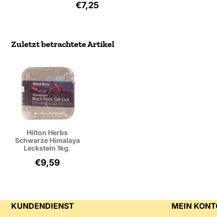
Preis: 7,25, ohne MwSt.: 6,65
€7,25
Zuletzt betrachtete Artikel
Hilton Herbs
Schwarze Himalaya
Leckstein 1kg.
€
9,59
KUNDENDIENST
MEIN KONT