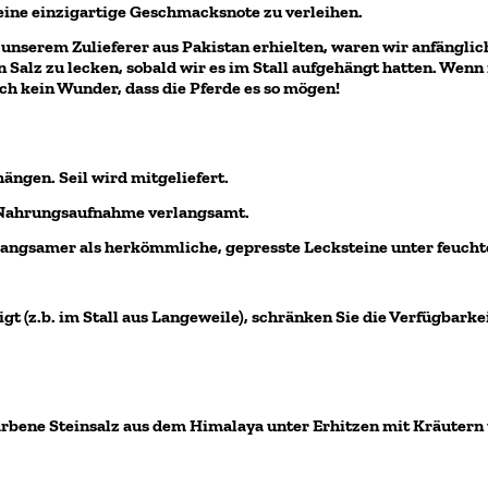
eine einzigartige Geschmacksnote zu verleihen.
unserem Zulieferer aus Pakistan erhielten, waren wir anfängli
 Salz
zu lecken, sobald wir es im Stall aufgehängt hatten. Wen
lich kein Wunder, dass die Pferde es so mögen!
hängen. Seil wird mitgeliefert.
e Nahrungsaufnahme verlangsamt.
l langsamer als herkömmliche, gepresste Lecksteine unter feuch
eigt (z.b. im Stall aus Langeweile), schränken Sie die Verfügbark
arbene Steinsalz aus dem Himalaya unter Erhitzen mit Kräutern