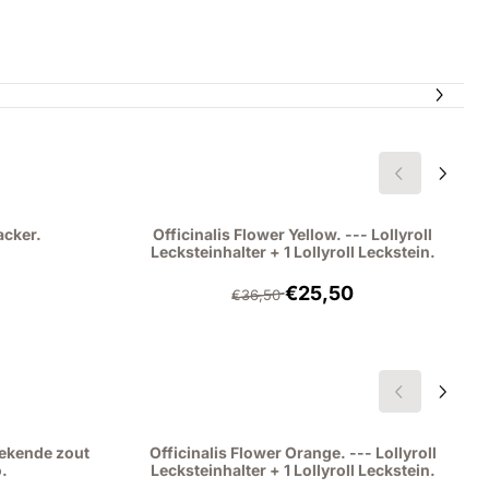
acker.
Officinalis Flower Yellow. --- Lollyroll
Lecksteinhalter + 1 Lollyroll Leckstein.
,95, ohne MwSt.: 41,28
Von 36,50 für 25,50, ohne 
€25,50
€36,50
bekende zout
Officinalis Flower Orange. --- Lollyroll
o.
Lecksteinhalter + 1 Lollyroll Leckstein.