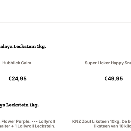
laya Leckstein 1kg.
Hubblick Calm.
Super Licker Happy Sn
Preis: 24,95, ohne MwSt.: 22,89
Preis: 49
€24,95
€49,95
a Leckstein 1kg.
s Flower Purple. --- Lollyroll
KNZ Zout Liksteen 10kg. De 
alter + 1 Lollyroll Leckstein.
liksteen van 10 kil