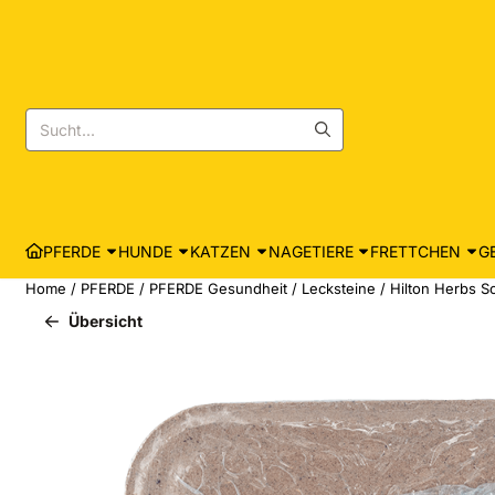
Cookie-Einstellungen sind derzeit geschlossen.
Suche
PFERDE
HUNDE
KATZEN
NAGETIERE
FRETTCHEN
G
Home
/
PFERDE
/
PFERDE Gesundheit
/
Lecksteine
/
Hilton Herbs S
Übersicht