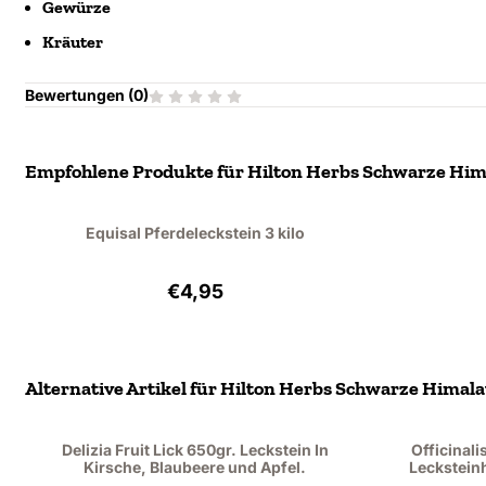
Gewürze
Kräuter
Bewertungen (
0
)
Empfohlene Produkte für
Hilton Herbs Schwarze Hima
Equisal Pferdeleckstein 3 kilo
Preis: 4,95, ohne MwSt.: 4,54
€4,95
Alternative Artikel für
Hilton Herbs Schwarze Himalay
Delizia Fruit Lick 650gr. Leckstein In
Officinali
Kirsche, Blaubeere und Apfel.
Lecksteinh