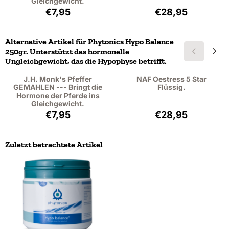
Gleichgewicht.
Preis: 7,95, ohne MwSt.: 7,29
Preis: 28,95, oh
€7,95
€28,95
Alternative Artikel für
Phytonics Hypo Balance
250gr. Unterstützt das hormonelle
Ungleichgewicht, das die Hypophyse betrifft.
J.H. Monk's Pfeffer
NAF Oestress 5 Star
GEMAHLEN --- Bringt die
Flüssig.
Hormone der Pferde ins
Gleichgewicht.
Preis: 7,95, ohne MwSt.: 7,29
Preis: 28,95, oh
€7,95
€28,95
Zuletzt betrachtete Artikel