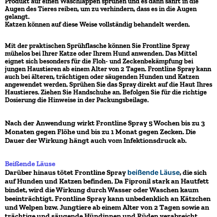
Produkt auf einen Waschlappen sprühen und es dann sanft in die
Augen des Tieres reiben, um zu verhindern, dass es in die Augen
gelangt.
Katzen können auf diese Weise vollständig behandelt werden.
Mit der praktischen Sprühflasche können Sie Frontline Spray
mühelos bei Ihrer Katze oder Ihrem Hund anwenden. Das Mittel
eignet sich besonders für die Floh- und Zeckenbekämpfung bei
jungen Haustieren ab einem Alter von 2 Tagen. Frontline Spray kann
auch bei älteren, trächtigen oder säugenden Hunden und Katzen
angewendet werden. Sprühen Sie das Spray direkt auf die Haut Ihres
Haustieres. Ziehen Sie Handschuhe an. Befolgen Sie für die richtige
Dosierung die Hinweise in der Packungsbeilage.
Nach der Anwendung wirkt Frontline Spray 5 Wochen bis zu 3
Monaten gegen Flöhe und bis zu 1 Monat gegen Zecken. Die
Dauer der Wirkung hängt auch vom Infektionsdruck ab.
Beißende Läuse
Darüber hinaus tötet Frontline Spray
beißende Läuse
, die sich
auf Hunden und Katzen befinden. Da Fipronil stark an Hautfett
bindet, wird die Wirkung durch Wasser oder Waschen kaum
beeinträchtigt. Frontline Spray kann unbedenklich an Kätzchen
und Welpen bzw. Jungtiere ab einem Alter von 2 Tagen sowie an
trächtige und säugende Hündinnen und Rüden verabreicht