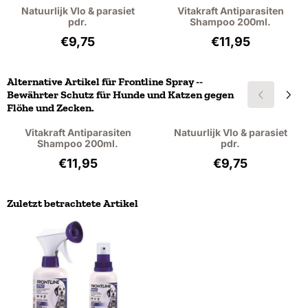
Natuurlijk Vlo & parasiet
Vitakraft Antiparasiten
pdr.
Shampoo 200ml.
Preis: 9,75, ohne MwSt.: 8,06
Preis: 11,95, ohn
€9,75
€11,95
Alternative Artikel für
Frontline Spray --
Bewährter Schutz für Hunde und Katzen gegen
Flöhe und Zecken.
Vitakraft Antiparasiten
Natuurlijk Vlo & parasiet
Shampoo 200ml.
pdr.
Preis: 11,95, ohne MwSt.: 10,96
Preis: 9,75, ohne
€11,95
€9,75
Zuletzt betrachtete Artikel