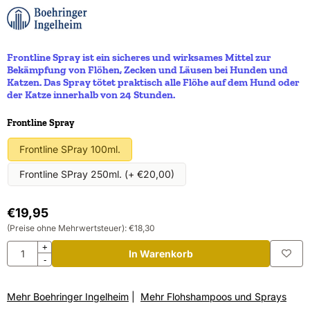
Frontline Spray ist ein sicheres und wirksames Mittel zur
Bekämpfung von Flöhen, Zecken und Läusen bei Hunden und
Katzen. Das Spray tötet praktisch alle Flöhe auf dem Hund oder
der Katze innerhalb von 24 Stunden.
Eine Auswahl treffen für
Frontline Spray
Frontline SPray 100ml.
Frontline SPray 250ml. (+ €20,00)
€
19,95
(Preise ohne Mehrwertsteuer):
€
18,30
Anzahl
+
In Warenkorb
-
Mehr Boehringer Ingelheim
|
Mehr Flohshampoos und Sprays