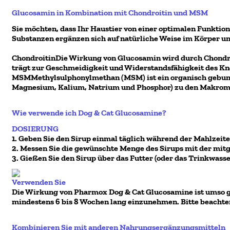
Glucosamin in Kombination mit Chondroitin und MSM
Sie möchten, dass Ihr Haustier von einer optimalen Funktio
Substanzen ergänzen sich auf natürliche Weise im Körper u
ChondroitinDie Wirkung von Glucosamin wird durch Chondroiti
trägt zur Geschmeidigkeit und Widerstandsfähigkeit des Kno
MSMMethylsulphonylmethan (MSM) ist ein organisch gebunde
Magnesium, Kalium, Natrium und Phosphor) zu den Makromin
Wie verwende ich Dog & Cat Glucosamine?
DOSIERUNG
1. Geben Sie den Sirup einmal täglich während der Mahlzeite
2. Messen Sie die gewünschte Menge des Sirups mit der mitg
3. Gießen Sie den Sirup über das Futter (oder das Trinkwasse
Verwenden Sie
Die Wirkung von Pharmox Dog & Cat Glucosamine ist umso gr
mindestens 6 bis 8 Wochen lang einzunehmen. Bitte beachten
Kombinieren Sie mit anderen Nahrungsergänzungsmitteln