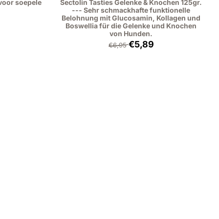
 voor soepele
Sectolin Tasties Gelenke & Knochen 125gr.
--- Sehr schmackhafte funktionelle
Belohnung mit Glucosamin, Kollagen und
Boswellia für die Gelenke und Knochen
von Hunden.
,95, ohne MwSt.: 14,83
Von 6,95 für 5,89, ohne Mw
€5,89
€6,95