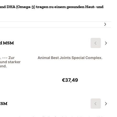
 und DHA (Omega-3) tragen zu einem gesunden Haut- und
und MSM
 --- Zur
Animal Best Joints Special Complex.
und starker
und.
,95, ohne MwSt.: 25,58
Preis: 37,49, ohne MwSt.: 
€37,49
 MSM