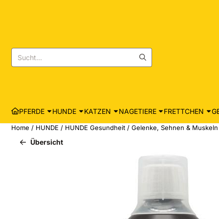
Cookie-Einstellungen sind derzeit geschlossen.
Suche
PFERDE
HUNDE
KATZEN
NAGETIERE
FRETTCHEN
G
Home
/
HUNDE
/
HUNDE Gesundheit
/
Gelenke, Sehnen & Muskeln
Übersicht