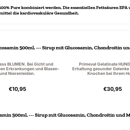
100% Pure kombiniert werden. Die essentiellen Fettsäuren EPA
mittel die kardiovaskuläre Gesundheit.
osamin 500ml. --- Sirup mit Glucosamin, Chondroitin 
ss BLUMEN. Bei Gicht und
Primeval Gelatinate HUND.
en Erkrankungen und Blasen-
Erhaltung gesunder Gelenke 
und Nierenleiden.
Knochen bei Ihrem H
Preis: 10,95, ohne MwSt.: 10,05
Preis: 30
€10,95
€30,95
min 500ml. --- Sirup mit Glucosamin, Chondroitin und