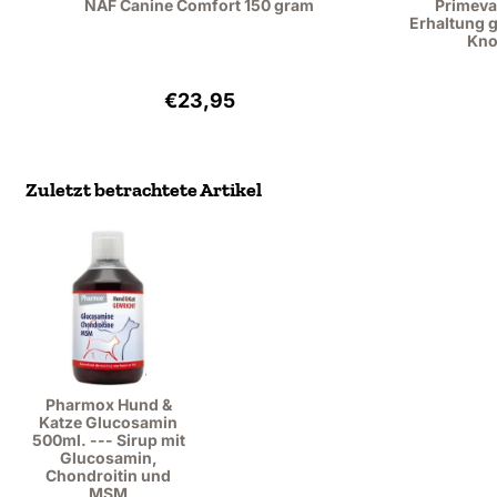
NAF Canine Comfort 150 gram
Primeva
Erhaltung 
Kno
Preis: 23,95, ohne MwSt.: 19,79
€23,95
Zuletzt betrachtete Artikel
Pharmox Hund &
Katze Glucosamin
500ml. --- Sirup mit
Glucosamin,
Chondroitin und
MSM