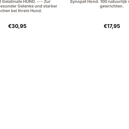
l Gelatinate HUND. --- Zur
Synopet Hond. 100 natuurlijk
gesunder Gelenke und starker
gewrichten.
chen bei Ihrem Hund.
Preis: 30,95, ohne MwSt.: 25,58
Preis: 17
€30,95
€17,95