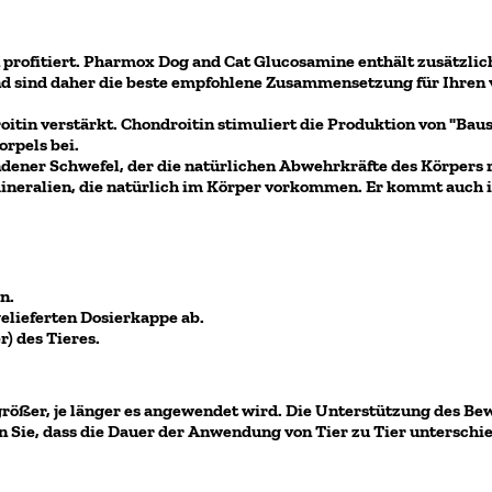
n profitiert. Pharmox Dog and Cat Glucosamine enthält zusätzli
nd sind daher die beste empfohlene Zusammensetzung für Ihren 
n verstärkt. Chondroitin stimuliert die Produktion von "Bauste
rpels bei.
ner Schwefel, der die natürlichen Abwehrkräfte des Körpers r
eralien, die natürlich im Körper vorkommen. Er kommt auch in
n.
elieferten Dosierkappe ab.
r) des Tieres.
ößer, je länger es angewendet wird. Die Unterstützung des Be
 Sie, dass die Dauer der Anwendung von Tier zu Tier unterschie