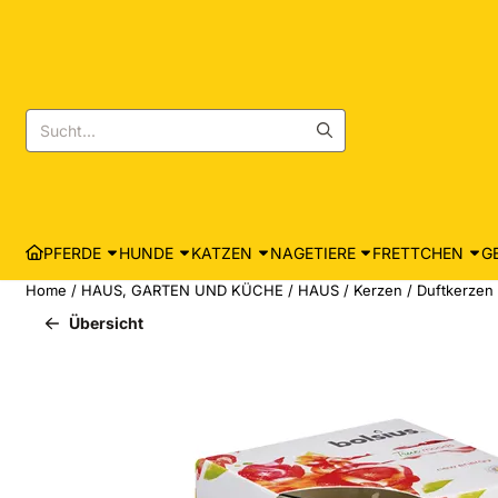
Cookie-Einstellungen sind derzeit geschlossen.
Suche
PFERDE
HUNDE
KATZEN
NAGETIERE
FRETTCHEN
G
Home
/
HAUS, GARTEN UND KÜCHE
/
HAUS
/
Kerzen
/
Duftkerzen
Übersicht