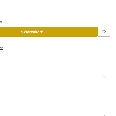
19
In Warenkorb
en