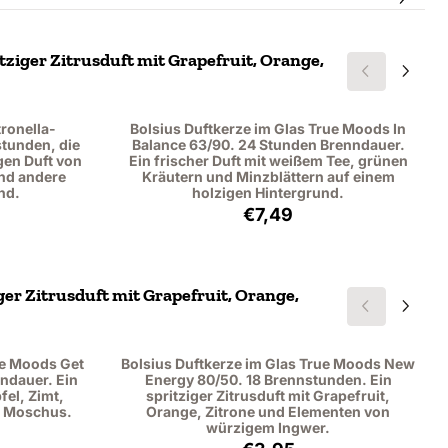
ziger Zitrusduft mit Grapefruit, Orange,
tronella-
Bolsius Duftkerze im Glas True Moods In
stunden, die
Balance 63/90. 24 Stunden Brenndauer.
gen Duft von
Ein frischer Duft mit weißem Tee, grünen
nd andere
Kräutern und Minzblättern auf einem
nd.
holzigen Hintergrund.
99, ohne MwSt.: 5,78
Preis: 7,49, ohne MwSt.: 6,
€7,49
er Zitrusduft mit Grapefruit, Orange,
ue Moods Get
Bolsius Duftkerze im Glas True Moods New
ndauer. Ein
Energy 80/50. 18 Brennstunden. Ein
fel, Zimt,
spritziger Zitrusduft mit Grapefruit,
nd Moschus.
Orange, Zitrone und Elementen von
würzigem Ingwer.
49, ohne MwSt.: 6,19
Preis: 3,95, ohne MwSt.: 3