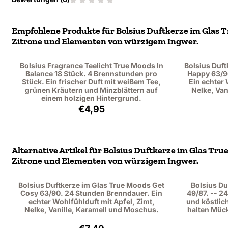
Empfohlene Produkte für
Bolsius Duftkerze im Glas 
Zitrone und Elementen von würzigem Ingwer.
Bolsius Fragrance Teelicht True Moods In
Bolsius Duft
Balance 18 Stück. 4 Brennstunden pro
Happy 63/9
Stück. Ein frischer Duft mit weißem Tee,
Ein echter 
grünen Kräutern und Minzblättern auf
Nelke, Van
einem holzigen Hintergrund.
Preis: 4,95, ohne MwSt.: 4,09
€4,95
Alternative Artikel für
Bolsius Duftkerze im Glas Tru
Zitrone und Elementen von würzigem Ingwer.
Bolsius Duftkerze im Glas True Moods Get
Bolsius Du
Cosy 63/90. 24 Stunden Brenndauer. Ein
49/87. -- 2
echter Wohlfühlduft mit Apfel, Zimt,
und köstlic
Nelke, Vanille, Karamell und Moschus.
halten Müc
Preis: 7,49, ohne MwSt.: 6,19