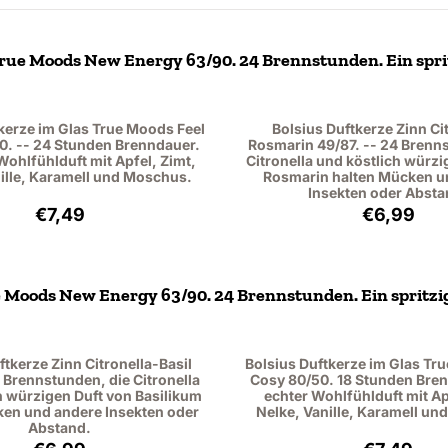
True Moods New Energy 63/90. 24 Brennstunden. Ein sprit
kerze im Glas True Moods Feel
Bolsius Duftkerze Zinn Ci
0. -- 24 Stunden Brenndauer.
Rosmarin 49/87. -- 24 Brenn
Wohlfühlduft mit Apfel, Zimt,
Citronella und köstlich würzi
ille, Karamell und Moschus.
Rosmarin halten Mücken u
Insekten oder Absta
Preis: 7,49, ohne MwSt.: 6,19
Preis: 6,
€7,49
€6,99
e Moods New Energy 63/90. 24 Brennstunden. Ein spritzig
ftkerze Zinn Citronella-Basil
Bolsius Duftkerze im Glas Tr
4 Brennstunden, die Citronella
Cosy 80/50. 18 Stunden Bren
h würzigen Duft von Basilikum
echter Wohlfühlduft mit Ap
ken und andere Insekten oder
Nelke, Vanille, Karamell u
Abstand.
Preis: 6,99, ohne MwSt.: 5,78
Preis: 7,