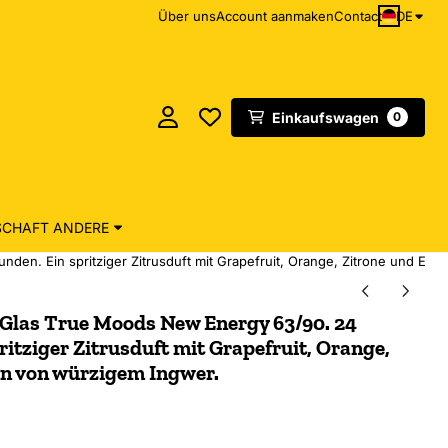
DE
Über uns
Account aanmaken
Contact
Einkaufswagen
0
CHAFT ANDERE
den. Ein spritziger Zitrusduft mit Grapefruit, Orange, Zitrone und El
 Glas True Moods New Energy 63/90. 24
itziger Zitrusduft mit Grapefruit, Orange,
en von würzigem Ingwer.