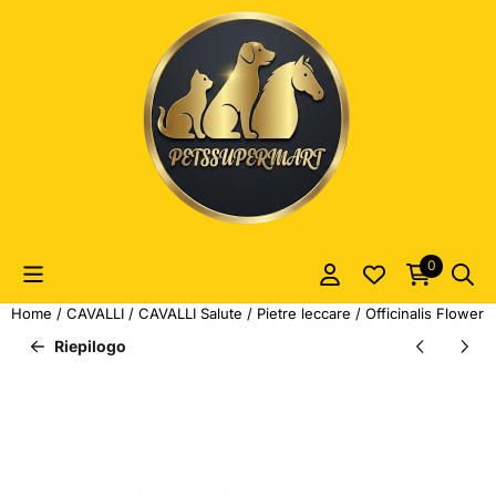
Le preferenze sui cookie sono attualmente chiuse.
0
Home
/
CAVALLI
/
CAVALLI Salute
/
Pietre leccare
/
Officinalis Flower P
Riepilogo