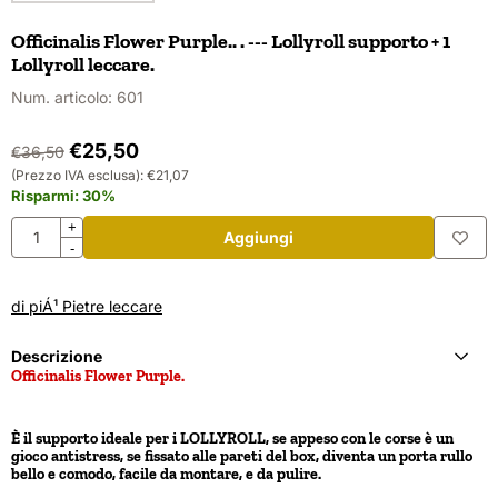
Officinalis Flower Purple.. . --- Lollyroll supporto + 1
Lollyroll leccare.
Num. articolo:
601
€
25,50
€
36,50
(Prezzo IVA esclusa):
€
21,07
Risparmi:
30
%
Quantità
+
Aggiungi
-
di piÁ¹ Pietre leccare
Descrizione
Officinalis Flower Purple.
È il supporto ideale per i LOLLYROLL, se appeso con le corse è un
gioco antistress, se fissato alle pareti del box, diventa un porta rullo
bello e comodo, facile da montare, e da pulire.