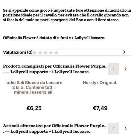
Se si appende come gioco è importante fare attenzione di montarlo in
posizione ideale per il cavallo, per evitare che il cavallo giocando non
si faccia del male su parti sporgenti del Box o con il fiore stesso.
Officinalis Flower è dotato di 2 funi e 1 Lollyroll leccare.
Valutazioni (
0
)
Prodotti consigliati per
Officinalis Flower Purple..
. --- Lollyroll supporto + 1 Lollyroll leccare.
Iodio Sali Blocco da Leccare
Horslyx Original.
2 kilo. Contiene tutti i
minerali essenziali.
Prezzo: 6,25, IVA esclusa: 5,73
Prezzo: 7,49, IVA
€6,25
€7,49
Articoli alternativi per
Officinalis Flower Purple..
. --- Lollyroll supporto + 1 Lollyroll leccare.