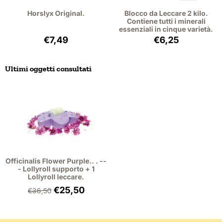
Horslyx Original.
Blocco da Leccare 2 kilo.
Contiene tutti i minerali
essenziali in cinque varietà.
Prezzo: 7,49, IVA esclusa: 6,87
Prezzo: 6,25, IVA
€7,49
€6,25
Ultimi oggetti consultati
Officinalis Flower Purple.. . --
- Lollyroll supporto + 1
Lollyroll leccare.
€
25,50
€
36,50