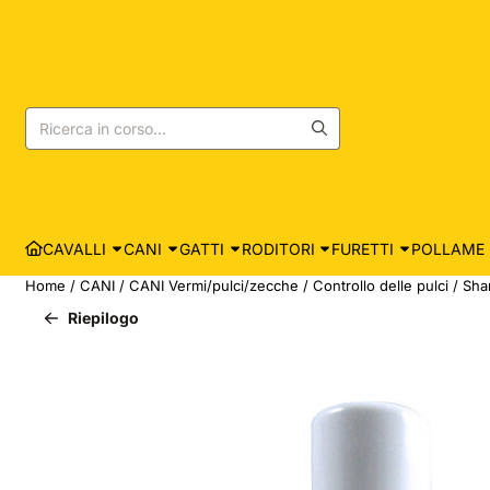
Le preferenze sui cookie sono attualmente chiuse.
Cerca
CAVALLI
CANI
GATTI
RODITORI
FURETTI
POLLAME
Home
/
CANI
/
CANI Vermi/pulci/zecche
/
Controllo delle pulci
/
Sha
Riepilogo