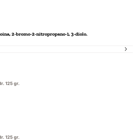
ntoina, 2-bromo-2-nitropropano-1, 3-diolo.
r. 125 gr.
,75, IVA esclusa: 8,06
r. 125 gr.