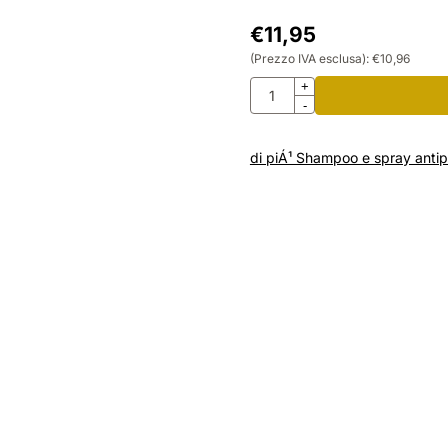
€
11,95
(Prezzo IVA esclusa):
€
10,96
Quantità
+
-
di piÁ¹ Shampoo e spray antip