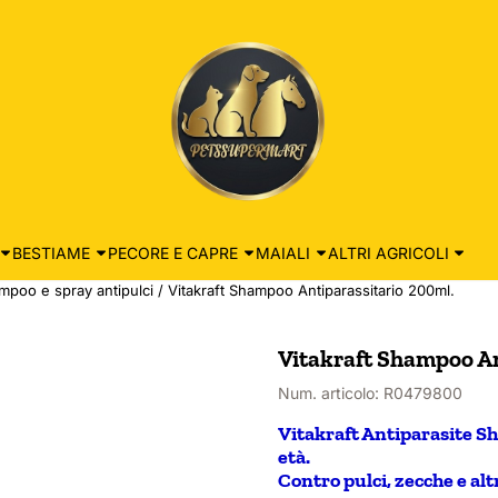
BESTIAME
PECORE E CAPRE
MAIALI
ALTRI AGRICOLI
mpoo e spray antipulci
/
Vitakraft Shampoo Antiparassitario 200ml.
Vitakraft Shampoo An
Num. articolo:
R0479800
Vitakraft Antiparasite Sha
età.
Contro pulci, zecche e altr