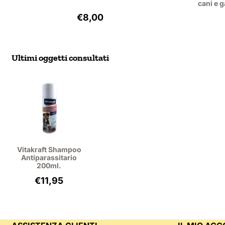
cani e g
Prezzo: 8,00, IVA esclusa: 6,61
€8,00
Ultimi oggetti consultati
Vitakraft Shampoo
Antiparassitario
200ml.
€
11,95