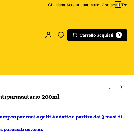
IT
Chi siamo
Account aanmaken
Contact
Carrello acquisti
0
tiparassitario 200ml.
mpoo per cani e gatti è adatto a partire dai 3 mesi di
i parassiti esterni.