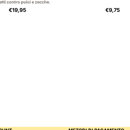
atti contro pulci e zecche.
Prezzo: 19,95, IVA esclusa: 18,30
Prezzo: 9
€19,95
€9,75