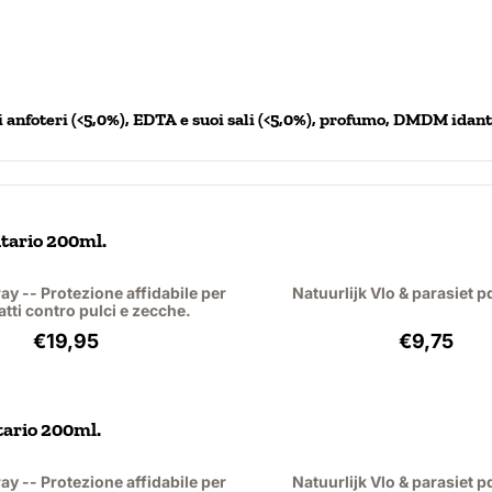
vi anfoteri (<5,0%), EDTA e suoi sali (<5,0%), profumo, DMDM ​​ida
tario 200ml.
ay -- Protezione affidabile per
Natuurlijk Vlo & parasiet pd
atti contro pulci e zecche.
Prezzo: 19,95, IVA esclusa: 18,30
Prezzo: 9
€19,95
€9,75
tario 200ml.
ay -- Protezione affidabile per
Natuurlijk Vlo & parasiet pd