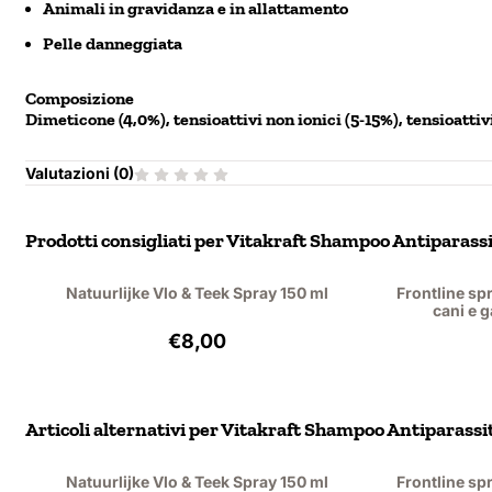
Animali in gravidanza e in allattamento
Pelle danneggiata
Composizione
Dimeticone (4,0%), tensioattivi non ionici (5-15%), tensioatti
Valutazioni (
0
)
Prodotti consigliati per
Vitakraft Shampoo Antiparassi
Natuurlijke Vlo & Teek Spray 150 ml
Frontline spr
cani e g
Prezzo: 8,00, IVA esclusa: 6,61
€8,00
Articoli alternativi per
Vitakraft Shampoo Antiparassi
Natuurlijke Vlo & Teek Spray 150 ml
Frontline spr