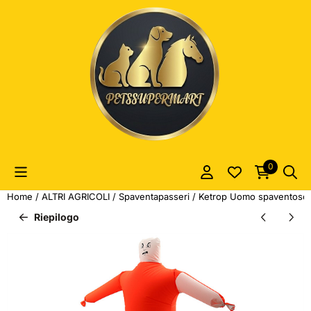
Le preferenze sui cookie sono attualmente chiuse.
0
Home
/
ALTRI AGRICOLI
/
Spaventapasseri
/
Ketrop Uomo spaventoso 
Riepilogo