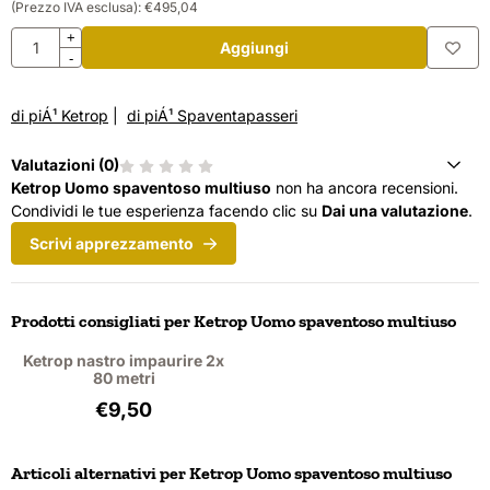
(Prezzo IVA esclusa):
€
495,04
Quantità
+
Aggiungi
-
di piÁ¹ Ketrop
|
di piÁ¹ Spaventapasseri
Valutazioni (
0
)
Ketrop Uomo spaventoso multiuso
non ha ancora recensioni.
Condividi le tue esperienza facendo clic su
Dai una valutazione
.
Scrivi apprezzamento
Prodotti consigliati per
Ketrop Uomo spaventoso multiuso
Ketrop nastro impaurire 2x
80 metri
Prezzo: 9,50, IVA esclusa: 7,85
€9,50
Articoli alternativi per
Ketrop Uomo spaventoso multiuso