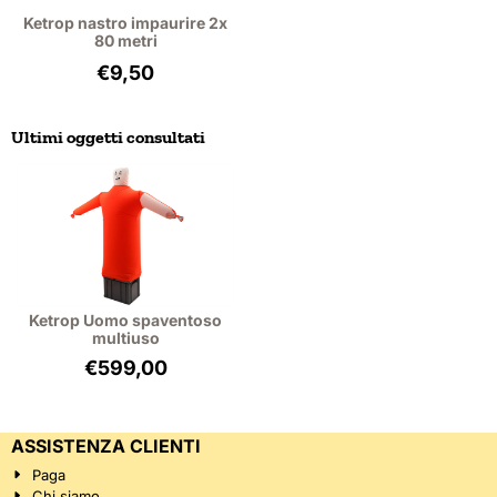
Ketrop nastro impaurire 2x
80 metri
Prezzo: 9,50, IVA esclusa: 7,85
€9,50
Ultimi oggetti consultati
Ketrop Uomo spaventoso
multiuso
€
599,00
ASSISTENZA CLIENTI
Paga
Chi siamo