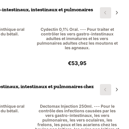
tro-intestinaux, intestinaux et pulmonaires
nthique oral
Cydectin 0,1% Oral. --- Pour traiter et
 du bétail.
contrôler les vers gastro-intestinaux
adultes et immatures et les vers
pulmonaires adultes chez les moutons et
les agneaux.
95, hors TVA : 55,00
Prix: 53,95, hors TVA : 49,
€53,95
intestinaux, intestinaux et pulmonaires chez
nthique oral
Dectomax Injection 250ml. --- Pour le
 du bétail.
contrôle des infections causées par les
vers gastro-intestinaux, les vers
pulmonaires, les vers oculaires, les
frelons, les poux et les acariens chez les