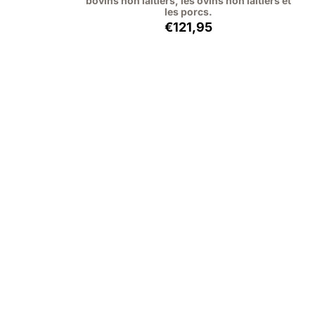
bovins non laitiers, les ovins non laitiers et
les porcs.
95, hors TVA : 55,00
Prix: 121,95, hors TVA : 111
€121,95