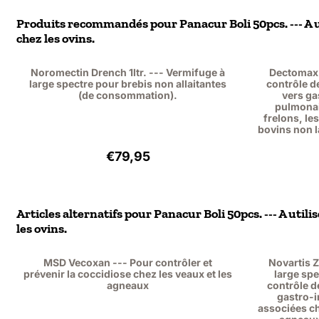
Produits recommandés pour
Panacur Boli 50pcs. --- A
chez les ovins.
Noromectin Drench 1ltr. --- Vermifuge à
Dectomax 
large spectre pour brebis non allaitantes
contrôle d
(de consommation).
vers ga
pulmonair
frelons, le
bovins non la
Prix: 79,95, hors TVA : 73,35
€79,95
Articles alternatifs pour
Panacur Boli 50pcs. --- A util
les ovins.
MSD Vecoxan --- Pour contrôler et
Novartis Z
prévenir la coccidiose chez les veaux et les
large spe
agneaux
contrôle d
gastro-i
associées ch