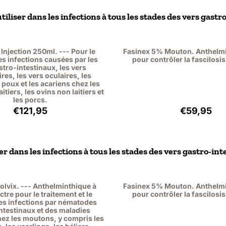
 utiliser dans les infections à tous les stades des vers gas
Injection 250ml. --- Pour le
Fasinex 5% Mouton. Anthelmi
es infections causées par les
pour contrôler la fascilosis
stro-intestinaux, les vers
es, les vers oculaires, les
s poux et les acariens chez les
itiers, les ovins non laitiers et
les porcs.
Prix: 121,95, hors TVA : 111,88
Prix: 59,
€121,95
€59,95
iser dans les infections à tous les stades des vers gastro-
olvix. --- Anthelminthique à
Fasinex 5% Mouton. Anthelmi
ctre pour le traitement et le
pour contrôler la fascilosis
es infections par nématodes
ntestinaux et des maladies
ez les moutons, y compris les