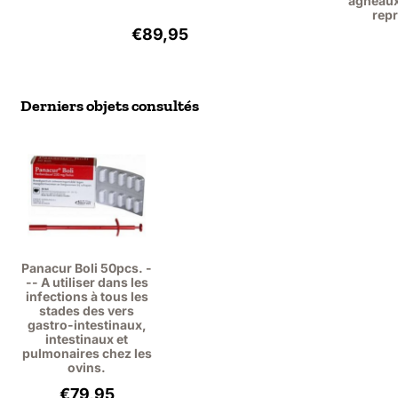
agneaux,
repr
Prix: 89,95, hors TVA : 82,52
€89,95
Derniers objets consultés
Panacur Boli 50pcs. -
-- A utiliser dans les
infections à tous les
stades des vers
gastro-intestinaux,
intestinaux et
pulmonaires chez les
ovins.
€
79,95