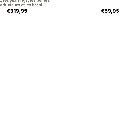
 les yearlings, les béliers
oducteurs et les brebi
Prix: 319,95, hors TVA : 293,53
Prix: 59,
€319,95
€59,95