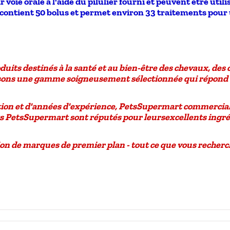
r voie orale à l'aide du pilulier fourni et peuvent être uti
 contient 50 bolus et permet environ 33 traitements pour un
oduits destinés à la santé et au bien-être des
chevaux, des 
posons une gamme soigneusement sélectionnée qui répond 
ion et d'années d'expérience
, PetsSupermart commerciali
its PetsSupermart sont réputés pour leurs
excellents ingr
on de marques de premier plan - tout ce que vous recher