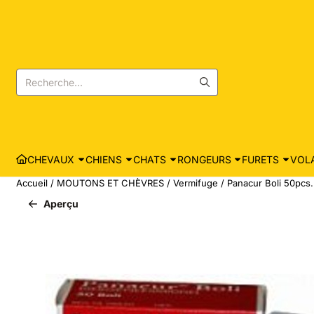
Les préférences de cookies sont actuellement fermées.
Rechercher
CHEVAUX
CHIENS
CHATS
RONGEURS
FURETS
VOLA
Accueil
/
MOUTONS ET CHÈVRES
/
Vermifuge
/
Panacur Boli 50pcs. 
Aperçu