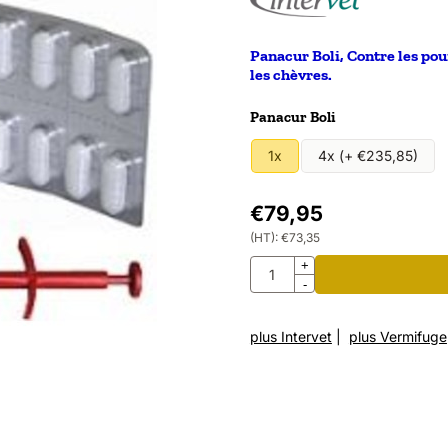
Panacur Boli, Contre les poum
les chèvres.
Faire un choix pour
Panacur Boli
1x
4x (+ €235,85)
€
79,95
(HT):
€
73,35
Quantité
+
-
plus Intervet
|
plus Vermifuge