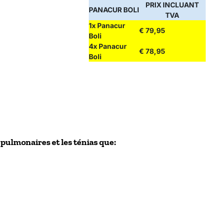
PRIX INCLUANT
PANACUR BOLI
TVA
1x Panacur
€ 79,95
Boli
4x Panacur
€ 78,95
Boli
pulmonaires et les ténias que: