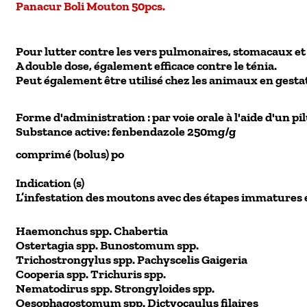
Panacur Boli Mouton 50pcs.
Pour lutter contre les vers pulmonaires, stomacaux et 
A double dose, également efficace contre le ténia.
Peut également être utilisé chez les animaux en gestatio
Forme d'administration :
par voie orale à l'aide d'un p
Substance active
: fenbendazole 250mg/g
comprimé (bolus) po
Indication (s)
L’infestation des moutons avec des étapes immatures 
Haemonchus spp.
Chabertia
Ostertagia spp.
Bunostomum spp.
Trichostrongylus spp.
Pachyscelis Gaigeria
Cooperia spp.
Trichuris spp.
Nematodirus spp.
Strongyloides spp.
Oesophagostomum spp.
Dictyocaulus filaires