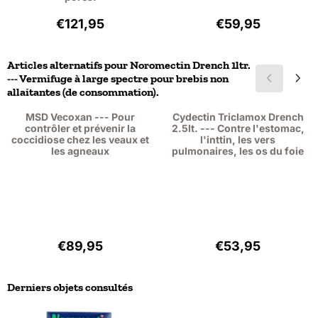
Prix: 121,95, hors TVA : 111,88
Prix: 59,95, hors
€121,95
€59,95
Articles alternatifs pour
Noromectin Drench 1ltr.
--- Vermifuge à large spectre pour brebis non
allaitantes (de consommation).
MSD Vecoxan --- Pour
Cydectin Triclamox Drench
contrôler et prévenir la
2.5lt. --- Contre l'estomac,
coccidiose chez les veaux et
l'inttin, les vers
les agneaux
pulmonaires, les os du foie
Prix: 89,95, hors TVA : 82,52
Prix: 53,95, hors
€89,95
€53,95
Derniers objets consultés