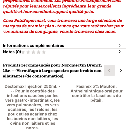
propriétaires d'animaux. Les produits PetsSupermart sont
réputés pour leurs
excellents ingrédients
, leur grande
qualité et leur
excellent rapport qualité-prix
.
Chez PetsSupermart, vous trouverez une large sélection de
marques de premier plan - tout ce que vous recherchez pour
vos animaux de compagnie, vous le trouverez chez nous.
Informations complémentaires
Notes (
0
)
Produits recommandés pour
Noromectin Drench
1ltr. --- Vermifuge à large spectre pour brebis non
allaitantes (de consommation).
Dectomax Injection 250ml. -
Fasinex 5% Mouton.
-- Pour le contrôle des
Anthelminthique oral pour
infections causées par les
contrôler la fascilosis du
vers gastro-intestinaux, les
bétail.
vers pulmonaires, les vers
oculaires, les frelons, les
poux et les acariens chez
les bovins non laitiers, les
ovins non laitiers et les
porcs.