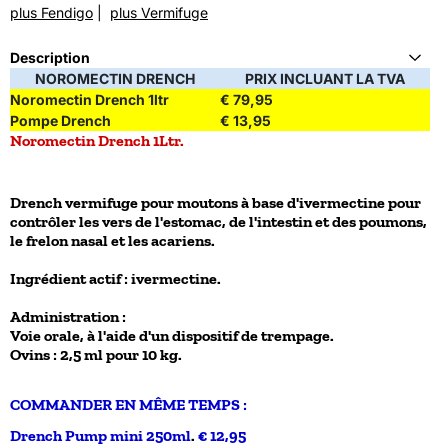
plus Fendigo
|
plus Vermifuge
Description
NOROMECTIN DRENCH
PRIX INCLUANT LA TVA
Noromectin Drench 1ltr
€ 79,95
Pompe Drench
€ 13,95
Noromectin Drench 1Ltr.
Drench vermifuge pour moutons à base d'ivermectine pour
contrôler les vers de l'estomac, de l'intestin et des poumons,
le frelon nasal et les acariens.
Ingrédient actif : ivermectine.
Administration :
Voie orale, à l'aide d'un dispositif de trempage.
Ovins : 2,5 ml pour 10 kg.
COMMANDER EN MÊME TEMPS :
Drench Pump mini 250ml
.
€ 12,95