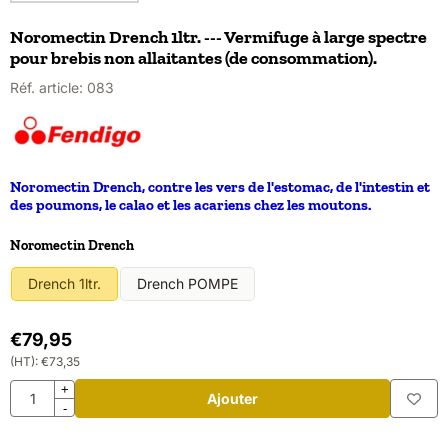
Noromectin Drench 1ltr. --- Vermifuge à large spectre
pour brebis non allaitantes (de consommation).
Réf. article:
083
Noromectin Drench, contre les vers de l'estomac, de l'intestin et
des poumons, le calao et les acariens chez les moutons.
Faire un choix pour
Noromectin Drench
Drench 1ltr.
Drench POMPE
€
79,95
(HT):
€
73,35
Quantité
+
Ajouter
-