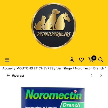
Les préférences de cookies sont actuellement fermées.
0
Accueil
/
MOUTONS ET CHÈVRES
/
Vermifuge
/
Noromectin Drench 1lt
Aperçu