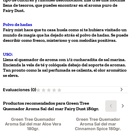
tipo de culturas y rincones desconocidos. Ella trae una mochila
llena de tesoros, que puedes encontrar en el aroma puro de
Fairy Dust.
Polvo de hadas
Fairy mist hace que tu casa huela como si te hubiera visitado un
mundo de magia que ha dejado atrás el polvo de hadas. Se puede
describir como fresco, misterioso y con melodías positivas.
USO:
Llena el quemador de aroma con 1/2 cucharadita de sal marina.
Encienda la vela de té y colóquela debajo del soporte de aromas.
Tan pronto como la sal perfumada se calienta, el olor aromático
se eleva.
Evaluaciones (
0
)
Productos recomendados para
Green Tree
Quemador Aroma Sal del mar Fairy Dust 180gr.
Green Tree Quemador
Green Tree Quemador
Aroma Sal del mar Aloe Vera
Aroma Sal del mar
180gr.
Cinnamon Spice 180gr.