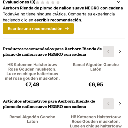
Evaluaciones (
0
)
Aerborn Rienda de plomo de nailon suave NEGRO con cadena
TodavÁ­a no tiene ninguna crÁ­tica. Comparta su experiencia
haciendo clic en
escribir recomendación
.
Escribe una recomendación
Productos recomendados para
Aerborn Rienda de
plomo de nailon suave NEGRO con cadena
HB Katoenen Halstertouw
Ramal Algodón Gancho
Rose Gouden musketon.
Latón
Luxe en chique haltertouw
met rose gouden musketon.
Precio: 7,49, sin IVA: 6,19
Precio: 6,95, sin 
€7,49
€6,95
Artículos alternativos para
Aerborn Rienda de
plomo de nailon suave NEGRO con cadena
Ramal Algodón Gancho
HB Katoenen Halstertouw
Latón
Rose Gouden musketon.
Luxe en chique haltertouw