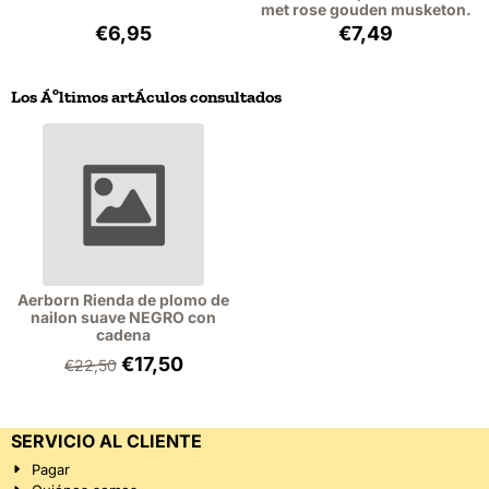
met rose gouden musketon.
Precio: 6,95, sin IVA: 5,74
Precio: 7,49, sin 
€6,95
€7,49
Los Áºltimos artÁ­culos consultados
Aerborn Rienda de plomo de
nailon suave NEGRO con
cadena
€
17,50
€
22,50
SERVICIO AL CLIENTE
Pagar