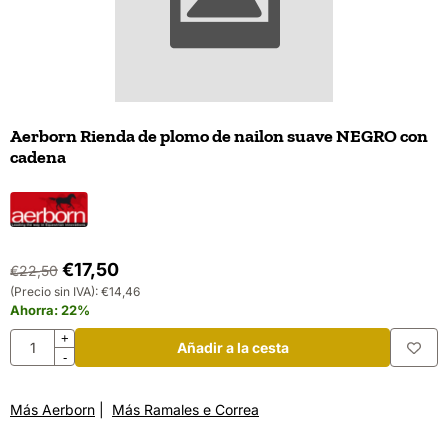
Aerborn Rienda de plomo de nailon suave NEGRO con
cadena
€
17,50
€
22,50
(Precio sin IVA):
€
14,46
Ahorra:
22
%
Cantidad
+
Añadir a la cesta
-
Más Aerborn
|
Más Ramales e Correa