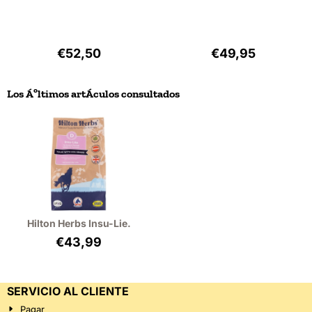
Precio: 52,50, sin IVA: 48,17
Precio: 49,95, si
€52,50
€49,95
Los Áºltimos artÁ­culos consultados
Hilton Herbs Insu-Lie.
€
43,99
SERVICIO AL CLIENTE
Pagar