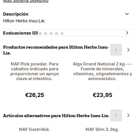
Más Sistema digestivo
Descripción
Hilton Herbs Insu-Lie.
Evaluaciones (
0
)
Productos recomendados para
Hilton Herbs Insu-
Lie.
NAF Pink powder. Para
Alga Grand National 2 kg ---
caballos indicado para
Fuente de minerales,
proporcionar un apoyo
vitaminas, oligoelementos y
clave al intestino.
aminoácidos.
Precio: 26,25, sin IVA: 24,08
Precio: 23,95, si
€26,25
€23,95
Artículos alternativos para
Hilton Herbs Insu-Lie.
NAF GastriAid.
NAF Slim 3.3kg.