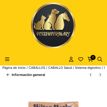
Las preferencias de cookies están actualmente cerradas.
0
Página de inicio
/
CABALLOS
/
CABALLO Salud
/
Sistema digestivo
/
Hi
Información general