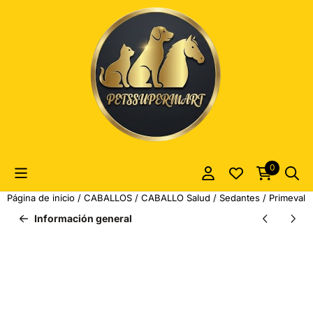
Las preferencias de cookies están actualmente cerradas.
0
Página de inicio
/
CABALLOS
/
CABALLO Salud
/
Sedantes
/
Primeval 
Información general