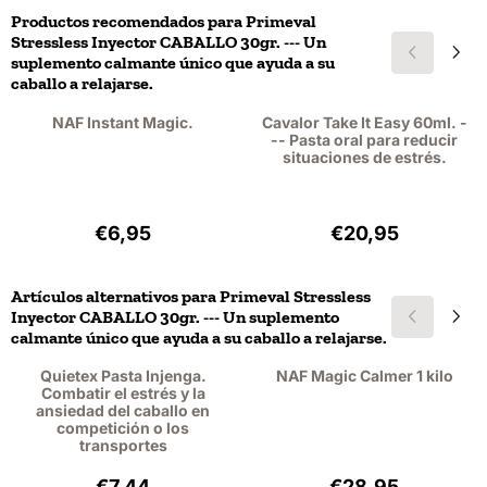
Productos recomendados para
Primeval
Stressless Inyector CABALLO 30gr. --- Un
suplemento calmante único que ayuda a su
caballo a relajarse.
NAF Instant Magic.
Cavalor Take It Easy 60ml. -
-- Pasta oral para reducir
situaciones de estrés.
Precio: 6,95, sin IVA: 6,38
Precio: 20,95, si
€6,95
€20,95
Artículos alternativos para
Primeval Stressless
Inyector CABALLO 30gr. --- Un suplemento
calmante único que ayuda a su caballo a relajarse.
Quietex Pasta Injenga.
NAF Magic Calmer 1 kilo
Combatir el estrés y la
ansiedad del caballo en
competición o los
transportes
Precio: 7,44, sin IVA: 6,83
Precio: 28,95, si
€7,44
€28,95