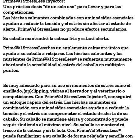
PrimeVal StressLess Inyector!
Una práctica dosis "de un solo uso" para llevar y para las
competiciones.
Las hierbas calmantes combinadas con aminoácidos esenciales
ayudan a reducir la tensión y el estrés sin afectar al estado de
alerta. PrimeVal StressLess no produce efectos secundarios.
Su caballo mantendrá la cabeza fría y estará alerta.
PrimeVal StresssLess® es un suplemento calmante único que
ayuda a su caballo a relajarse. Las hierbas calmantes y los
nutrientes de PrimeVal StressLess® se refuerzan mutuamente,
abordando la sensibilidad al estrés del caballo en múltiples
puntos.
Es muy adecuado para su uso en momentos de estrés como el
ensillado, (up)clipping, visitas al herrador y al veterinario o
competiciones. Con PrimeVal StressLess Injector®, conseguirá
un enfoque rápido del estrés. Las hierbas calmantes en
combinación con aminoácidos esenciales ayudan a reducir la
tensión y el estrés sin comprometer el estado de alerta de su
caballo. Su caballo se mantiene alerta y concentrado y puede
seguir rindiendo al máximo nivel. Su caballo se mantendrá
fresco de la cabeza y en la bola. Con PrimeVal StressLess®
puede familiarizar a su caballo de forma relajada y sencilla con