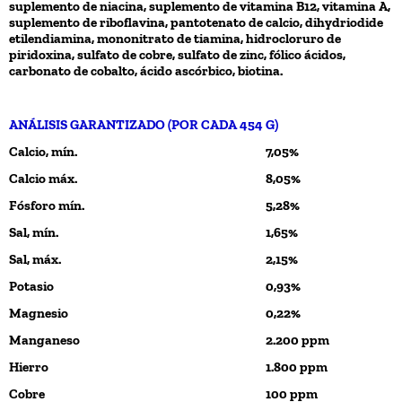
suplemento de niacina, suplemento de vitamina B12, vitamina A,
suplemento de riboflavina, pantotenato de calcio, dihydriodide
etilendiamina, mononitrato de tiamina, hidrocloruro de
piridoxina, sulfato de cobre, sulfato de zinc, fólico ácidos,
carbonato de cobalto, ácido ascórbico, biotina.
ANÁLISIS GARANTIZADO (POR CADA 454 G)
Calcio, mín.
7,05%
Calcio máx.
8,05%
Fósforo mín.
5,28%
Sal, mín.
1,65%
Sal, máx.
2,15%
Potasio
0,93%
Magnesio
0,22%
Manganeso
2.200 ppm
Hierro
1.800 ppm
Cobre
100 ppm