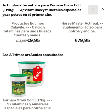
Artículos alternativos para
Farnam Grow Colt
3.17kg. --- 27 vitaminas y minerales especiales
para potros en el primer año.
Productos Equinos
Horse Master Actifoal. --
Calavite. --- Calcio y
Suplemento lácteo para
vitaminas para unos huesos
potros y añojos.
fuertes y sanos.
Por 14,95 para 9,95, sin IVA: 9,13
Precio: 79,95, si
€9,95
€79,95
€14,95
Los Áºltimos artÁ­culos consultados
Farnam Grow Colt 3.17kg. ---
27 vitaminas y minerales
especiales para potros en el