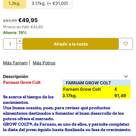
1.3kg.
3.17kg. (+ €31,00)
€
49,95
€
61,49
(Precio sin IVA):
€
45,83
Ahorra:
19
%
Cantidad
+
Añadir a la cesta
-
Más Farnam
|
Más Potros
Descripción
Farnam Grow Colt
FARNAM GROW COLT
Farnam Grow Colt
€
3.17kg.
61,49
Se acerca el tiempo de los
nacimientos.
Una buena ocasión, pues, para revisar qué productos
alimenticios destinados a fomentar el buen desarrollo de los
potros ofrece el mercado.
GROW COLT®, de Farnam, es uno de ellos, y permite completar
la dieta del joven équido hasta finalizada su fase de crecimiento.