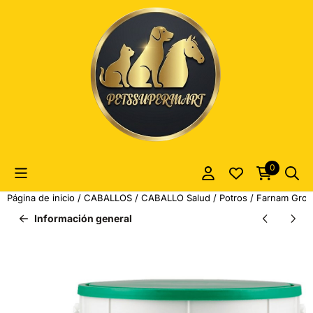
Las preferencias de cookies están actualmente cerradas.
0
Página de inicio
/
CABALLOS
/
CABALLO Salud
/
Potros
/
Farnam Grow 
Información general