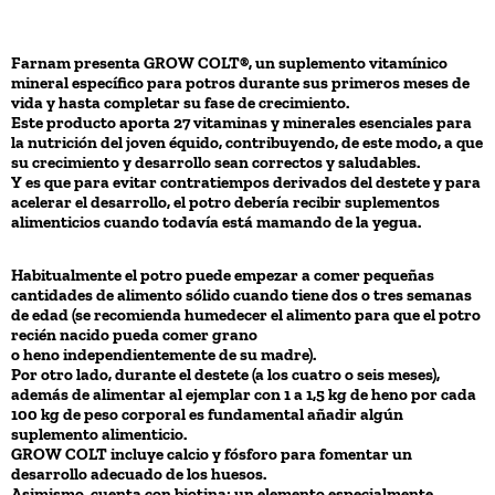
Farnam presenta GROW COLT®, un suplemento vitamínico
mineral específico para potros durante sus primeros meses de
vida y hasta completar su fase de crecimiento.
Este producto aporta 27 vitaminas y minerales esenciales para
la nutrición del joven équido, contribuyendo, de este modo, a que
su crecimiento y desarrollo sean correctos y saludables.
Y es que para evitar contratiempos derivados del destete y para
acelerar el desarrollo, el potro debería recibir suplementos
alimenticios cuando todavía está mamando de la yegua.
Habitualmente el potro puede empezar a comer pequeñas
cantidades de alimento sólido cuando tiene dos o tres semanas
de edad (se recomienda humedecer el alimento para que el potro
recién nacido pueda comer grano
o heno independientemente de su madre).
Por otro lado, durante el destete (a los cuatro o seis meses),
además de alimentar al ejemplar con 1 a 1,5 kg de heno por cada
100 kg de peso corporal es fundamental añadir algún
suplemento alimenticio.
GROW COLT incluye calcio y fósforo para fomentar un
desarrollo adecuado de los huesos.
Asimismo, cuenta con biotina: un elemento especialmente