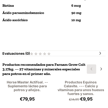
Biotina
6 mcg
Ácido paraaminobenzoico
90 mg
Ácido ascórbico
10 mg
Evaluaciones (
0
)
Productos recomendados para
Farnam Grow Colt
3.17kg. --- 27 vitaminas y minerales especiales
para potros en el primer año.
Horse Master Actifoal. --
Productos Equinos
Suplemento lácteo para
Calavite. --- Calcio y
potros y añojos.
vitaminas para unos huesos
fuertes y sanos.
Precio: 79,95, sin IVA: 73,35
Por 14,95 para 9,
€79,95
€9,95
€14,95