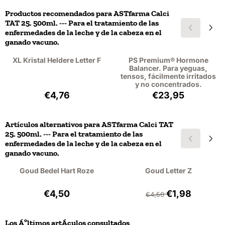
Productos recomendados para
ASTfarma Calci
TAT 25. 500ml. --- Para el tratamiento de las
enfermedades de la leche y de la cabeza en el
ganado vacuno.
XL Kristal Heldere Letter F
PS Premium® Hormone
Balancer. Para yeguas,
tensos, fácilmente irritados
y no concentrados.
Precio: 4,76, sin IVA: 3,93
Precio: 23,95, si
€4,76
€23,95
Artículos alternativos para
ASTfarma Calci TAT
25. 500ml. --- Para el tratamiento de las
enfermedades de la leche y de la cabeza en el
ganado vacuno.
Goud Bedel Hart Roze
Goud Letter Z
Precio: 4,50, sin IVA: 3,72
Por 4,50 para 1,9
€4,50
€1,98
€4,50
Los Áºltimos artÁ­culos consultados