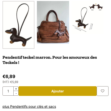
Pendentif teckel marron. Pour les amoureux des
Teckels !
€
6,89
(HT):
€
5,69
Quantité
+
Ajouter
-
plus Pendentifs pour clés et sacs