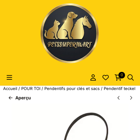
Les préférences de cookies sont actuellement fermées.
0
Accueil
/
POUR TOI
/
Pendentifs pour clés et sacs
/
Pendentif teckel m
Aperçu