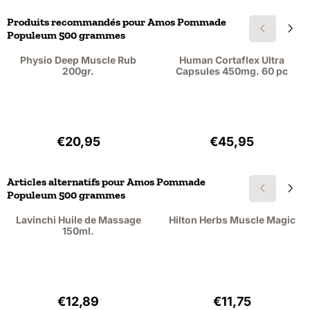
Produits recommandés pour
Amos Pommade
Populeum 500 grammes
Physio Deep Muscle Rub
Human Cortaflex Ultra
200gr.
Capsules 450mg. 60 pc
Prix: 20,95, hors TVA : 17,31
Prix: 45,95, hors
€20,95
€45,95
Articles alternatifs pour
Amos Pommade
Populeum 500 grammes
Lavinchi Huile de Massage
Hilton Herbs Muscle Magic
150ml.
Prix: 12,89, hors TVA : 10,65
Prix: 11,75, hors 
€12,89
€11,75