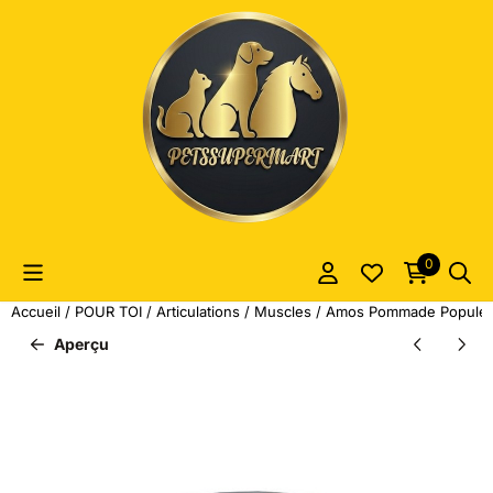
Les préférences de cookies sont actuellement fermées.
0
Accueil
/
POUR TOI
/
Articulations / Muscles
/
Amos Pommade Popule
Aperçu