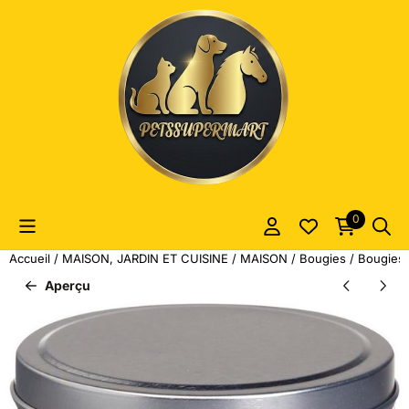
Les préférences de cookies sont actuellement fermées.
0
Accueil
/
MAISON, JARDIN ET CUISINE
/
MAISON
/
Bougies
/
Bougies
Aperçu