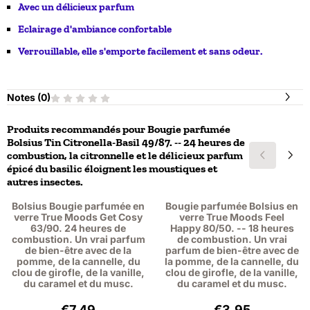
Avec un délicieux parfum
Eclairage d'ambiance confortable
Verrouillable, elle s'emporte facilement et sans odeur.
Notes (
0
)
Produits recommandés pour
Bougie parfumée
Bolsius Tin Citronella-Basil 49/87. -- 24 heures de
combustion, la citronnelle et le délicieux parfum
épicé du basilic éloignent les moustiques et
autres insectes.
Bolsius Bougie parfumée en
Bougie parfumée Bolsius en
verre True Moods Get Cosy
verre True Moods Feel
63/90. 24 heures de
Happy 80/50. -- 18 heures
combustion. Un vrai parfum
de combustion. Un vrai
de bien-être avec de la
parfum de bien-être avec de
pomme, de la cannelle, du
la pomme, de la cannelle, du
clou de girofle, de la vanille,
clou de girofle, de la vanille,
du caramel et du musc.
du caramel et du musc.
Prix: 7,49, hors TVA : 6,19
Prix: 3,95, hors 
€7,49
€3,95