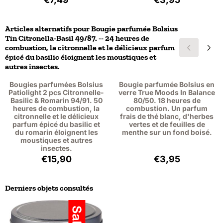
Articles alternatifs pour
Bougie parfumée Bolsius
Tin Citronella-Basil 49/87. -- 24 heures de
combustion, la citronnelle et le délicieux parfum
épicé du basilic éloignent les moustiques et
autres insectes.
Bougies parfumées Bolsius
Bougie parfumée Bolsius en
Patiolight 2 pcs Citronnelle-
verre True Moods In Balance
Basilic & Romarin 94/91. 50
80/50. 18 heures de
heures de combustion, la
combustion. Un parfum
citronnelle et le délicieux
frais de thé blanc, d'herbes
parfum épicé du basilic et
vertes et de feuilles de
du romarin éloignent les
menthe sur un fond boisé.
moustiques et autres
insectes.
Prix: 15,90, hors TVA : 13,14
Prix: 3,95, hors 
€15,90
€3,95
Derniers objets consultés