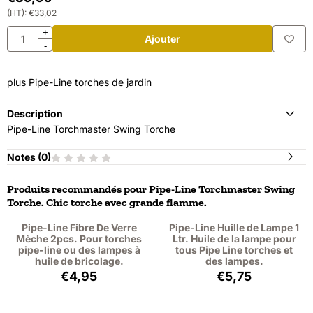
(HT):
€
33,02
Quantité
+
Ajouter
-
plus Pipe-Line torches de jardin
Description
Pipe-Line Torchmaster Swing Torche
Notes (
0
)
Produits recommandés pour
Pipe-Line Torchmaster Swing
Torche. Chic torche avec grande flamme.
Pipe-Line Fibre De Verre
Pipe-Line Huille de Lampe 1
Mèche 2pcs. Pour torches
Ltr. Huile de la lampe pour
pipe-line ou des lampes à
tous Pipe Line torches et
huile de bricolage.
des lampes.
Prix: 4,95, hors TVA : 4,09
Prix: 5,75, hors T
€4,95
€5,75