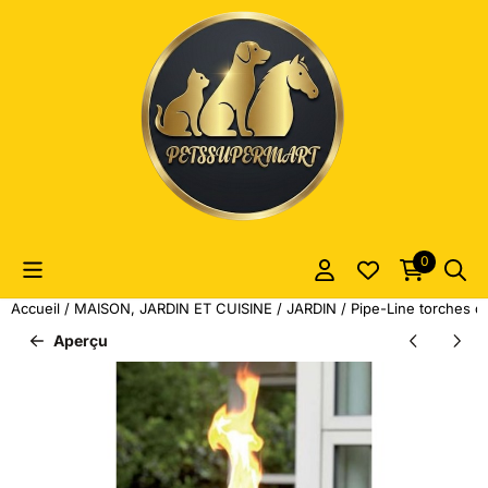
Les préférences de cookies sont actuellement fermées.
0
Accueil
/
MAISON, JARDIN ET CUISINE
/
JARDIN
/
Pipe-Line torches de
Aperçu