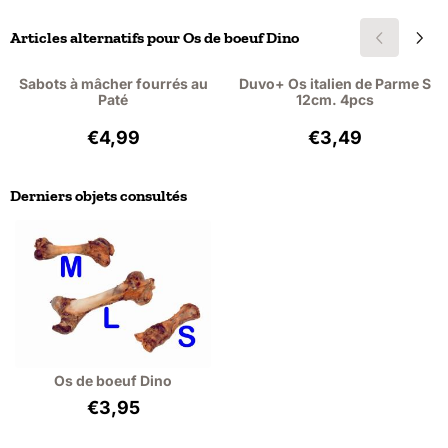
Articles alternatifs pour
Os de boeuf Dino
Sabots à mâcher fourrés au
Duvo+ Os italien de Parme S
Paté
12cm. 4pcs
Prix: 4,99, hors TVA : 4,12
Prix: 3,49, hors 
€4,99
€3,49
Derniers objets consultés
Os de boeuf Dino
€
3,95