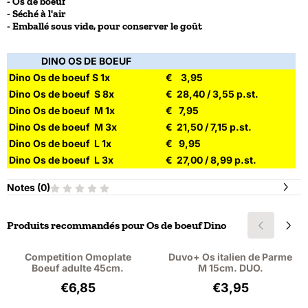
- Os de boeuf
- Séché à l'air
- Emballé sous vide, pour conserver le goût
DINO OS DE BOEUF
Dino Os de boeuf S 1x
€ 3,95
Dino Os de boeuf S 8x
€ 28,40 / 3,55 p.st.
Dino Os de boeuf M 1x
€ 7,95
Dino Os de boeuf M 3x
€ 21,50 / 7,15 p.st.
Dino Os de boeuf L 1x
€ 9,95
Dino Os de boeuf L 3x
€ 27,00 / 8,99 p.st.
Notes (
0
)
Produits recommandés pour
Os de boeuf Dino
Competition Omoplate
Duvo+ Os italien de Parme
Boeuf adulte 45cm.
M 15cm. DUO.
Prix: 6,85, hors TVA : 6,28
Prix: 3,95, hors 
€6,85
€3,95