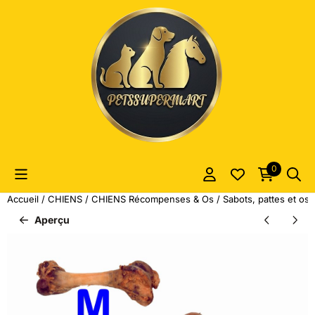
Les préférences de cookies sont actuellement fermées.
0
Accueil
/
CHIENS
/
CHIENS Récompenses & Os
/
Sabots, pattes et os
Aperçu