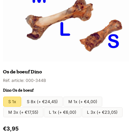
Os de boeuf Dino
Réf. article:
000-344B
Faire un choix pour
Dino Os de boeuf
S 1x
S 8x (+ €24,45)
M 1x (+ €4,00)
M 3x (+ €17,55)
L 1x (+ €6,00)
L 3x (+ €23,05)
€
3,95