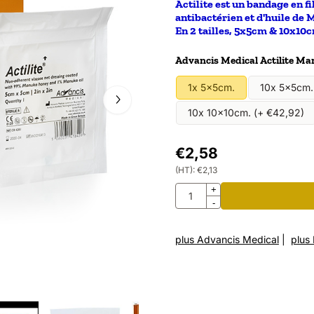
Actilite est un bandage en f
antibactérien et d'huile de
En 2 tailles, 5x5cm & 10x10
Faire un choix pour
Advancis Medical Actilite M
1x 5x5cm.
10x 5x5cm.
10x 10x10cm. (+ €42,92)
€
2,58
(HT):
€
2,13
Quantité
+
-
plus Advancis Medical
|
plus