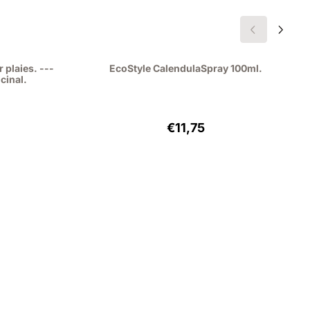
 plaies. ---
EcoStyle CalendulaSpray 100ml.
cinal.
5, hors TVA : 8,22
Prix: 11,75, hors TVA : 9,71
€11,75