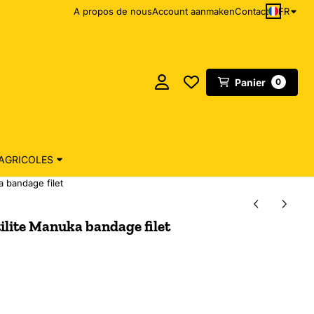
FR
A propos de nous
Account aanmaken
Contact
Panier
0
AGRICOLES
a bandage filet
ilite Manuka bandage filet