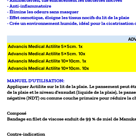
- Antibactérien, tue efficacement les bactéries nocives
- Anti-inflammatoire
- Élimine les odeurs sans masquer
- Effet osmotique, éloigne les tissus nocifs du lit de la plaie
- Crée un environnement humide, idéal pour la cicatrisation 
ADV
Advancis Medical Actilite 5x5cm. 1x
Advancis Medical Actilite 5x5cm. 10x
Advancis Medical Actilite 10x10cm. 1x
Advancis Medical Actilite 10x10cm. 10x
MANUEL D'UTILISATION:
Appliquer Actilite sur le lit de la plaie. Le pansement peut êt
de la plaie et le niveau d'exsudat (liquide de la plaie), le p
négative (NDT) ou comme couche primaire pour réduire la char
Composé
Bandage en filet de viscose enduit de 99 % de miel de Manuka
Contre-indication