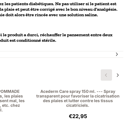
les patients diabétiques. Ne pas utiliser si le patient est
la plaie et peut être corrigé avec le bon niveau d'analgésie.
aie doit alors être rincée avec une solution saline.
Si le produit a durci, réchauffer le pansement entre deux
duit est conditionné stérile.
e POMMADE
Acederm Care spray 150 ml. --- Spray
, les plaies
transparent pour favoriser la cicatrisation
isent mal, les
des plaies et lutter contre les tissus
 etc. chez
cicatriciels.
l.
95, hors TVA : 9,88
Prix: 22,95, hors TVA : 18,
€22,95