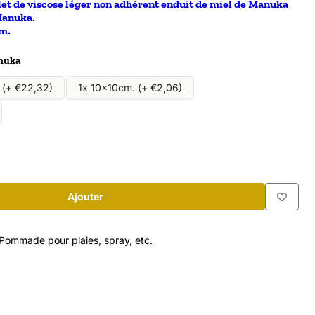
ilet de viscose léger non adhérent enduit de miel de Manuka
 Manuka.
cm.
anuka
 (+ €22,32)
1x 10x10cm. (+ €2,06)
Ajouter
 Pommade pour plaies, spray, etc.