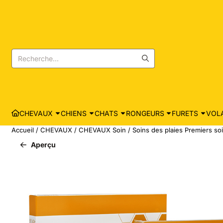
Les préférences de cookies sont actuellement fermées.
Rechercher
CHEVAUX
CHIENS
CHATS
RONGEURS
FURETS
VOLA
Accueil
/
CHEVAUX
/
CHEVAUX Soin
/
Soins des plaies Premiers so
Aperçu