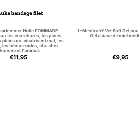
nuka bandage filet
Haarlemmer Huile POMMADE
L-Mesitran® Vet Soft Gel pour
our les écorchures, les plaies
Gel à base de miel médi
 plaies qui cicatrisent mal, les
 les hémorroïdes, etc. chez
'homme et l'animal.
Prix: 11,95, hors TVA : 9,88
Prix: 9,9
€11,95
€9,95