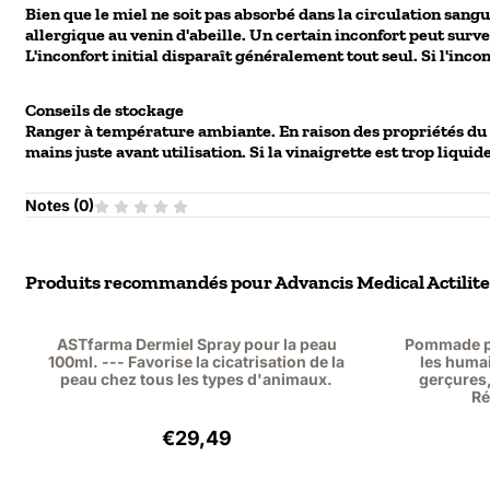
Bien que le miel ne soit pas absorbé dans la circulation sang
allergique au venin d'abeille. Un certain inconfort peut surven
L'inconfort initial disparaît généralement tout seul. Si l'incon
Conseils de stockage
Ranger à température ambiante. En raison des propriétés du mie
mains juste avant utilisation. Si la vinaigrette est trop liqui
Notes (
0
)
Produits recommandés pour
Advancis Medical Actilit
ASTfarma Dermiel Spray pour la peau
Pommade po
100ml. --- Favorise la cicatrisation de la
les humai
peau chez tous les types d'animaux.
gerçures,
Ré
Prix: 29,49, hors TVA : 24,37
€29,49