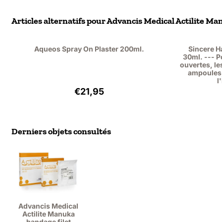
Articles alternatifs pour
Advancis Medical Actilite Ma
Aqueos Spray On Plaster 200ml.
Sincere 
30ml. --- P
ouvertes, les
ampoules,
l
Prix: 21,95, hors TVA : 20,14
€21,95
Derniers objets consultés
Advancis Medical
Actilite Manuka
bandage filet