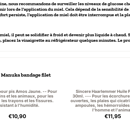
uine, nous recommandons de surveiller les niveaux de glucose chez 
ir lors de l'application du miel. Cela dépend de la sensibilité de 
fort persiste, l'application de miel doit être interrompue et la pl
l, il peut se solidifier à froid et devenir plus liquide à chaud. 
de, placez la vinaigrette au réfrigérateur quelques minutes. Le pro
e Manuka bandage filet
ur pis Amos Jaune. -- Pour
Sincere Haarlemmer Huil
ns et les animaux, pour les
30ml. --- Pour les écorchures
 les trayons et les fissures.
ouvertes, les plaies qui cicatr
sistant à l'humidité.
ampoules, les hémorroïdes,
l'homme et l'anima
Prix: 10,90, hors TVA : 9,01
Prix: 11,
€10,90
€11,95