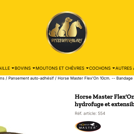
ILLE
BOVINS
MOUTONS ET CHÈVRES
COCHONS
AUTRES 
ins
/
Pansement auto-adhésif
/
Horse Master Flex'On 10cm. -- Bandage s
Horse Master Flex'On 
hydrofuge et extensib
Réf. article:
554