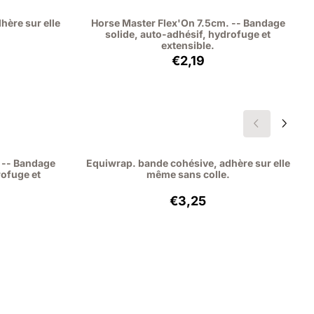
hère sur elle
Horse Master Flex'On 7.5cm. -- Bandage
solide, auto-adhésif, hydrofuge et
extensible.
5, hors TVA : 2,98
Prix: 2,19, hors TVA : 2,01
€2,19
 -- Bandage
Equiwrap. bande cohésive, adhère sur elle
rofuge et
même sans colle.
9, hors TVA : 2,01
Prix: 3,25, hors TVA : 2,98
€3,25