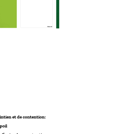
ntien et de contention:
poil