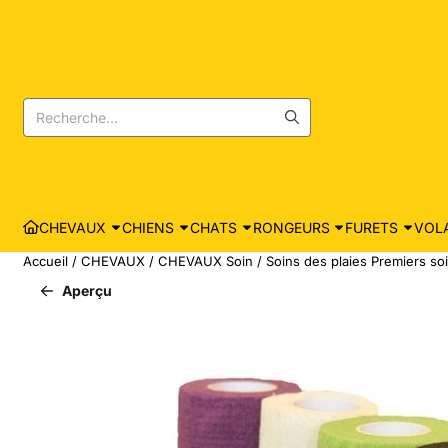
Les préférences de cookies sont actuellement fermées.
Rechercher
CHEVAUX
CHIENS
CHATS
RONGEURS
FURETS
VOLA
Accueil
/
CHEVAUX
/
CHEVAUX Soin
/
Soins des plaies Premiers so
Aperçu