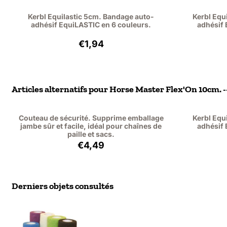
Kerbl Equilastic 5cm. Bandage auto-
Kerbl Equ
adhésif EquiLASTIC en 6 couleurs.
adhésif 
Prix: 1,94, hors TVA : 1,60
€1,94
Articles alternatifs pour
Horse Master Flex'On 10cm. --
Couteau de sécurité. Supprime emballage
Kerbl Equ
jambe sûr et facile, idéal pour chaînes de
adhésif 
paille et sacs.
Prix: 4,49, hors TVA : 3,71
€4,49
Derniers objets consultés