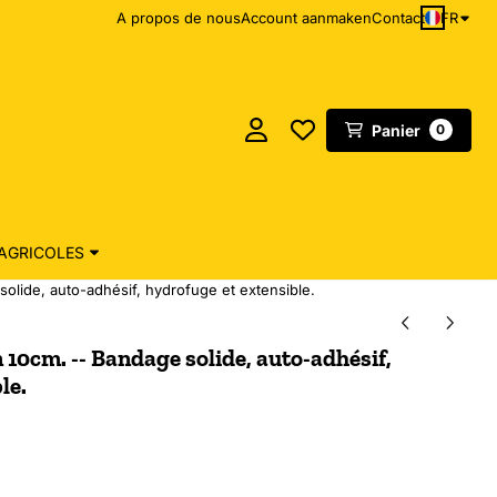
FR
A propos de nous
Account aanmaken
Contact
Panier
0
AGRICOLES
olide, auto-adhésif, hydrofuge et extensible.
10cm. -- Bandage solide, auto-adhésif,
le.