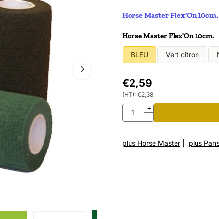
Horse Master Flex'On 10cm. 
Faire un choix pour
Horse Master Flex'On 10cm.
BLEU
Vert citron
€
2,59
(HT):
€
2,38
Quantité
+
-
plus Horse Master
|
plus Pan