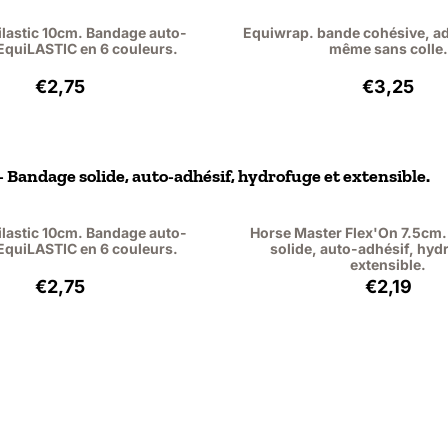
ilastic 10cm. Bandage auto-
Equiwrap. bande cohésive, ad
EquiLASTIC en 6 couleurs.
même sans colle.
Prix: 2,75, hors TVA : 2,27
Prix: 3,2
€2,75
€3,25
 Bandage solide, auto-adhésif, hydrofuge et extensible.
ilastic 10cm. Bandage auto-
Horse Master Flex'On 7.5cm.
EquiLASTIC en 6 couleurs.
solide, auto-adhésif, hyd
extensible.
Prix: 2,75, hors TVA : 2,27
Prix: 2,1
€2,75
€2,19