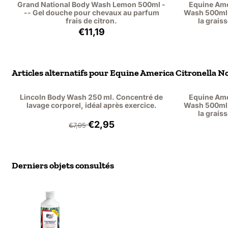
Grand National Body Wash Lemon 500ml -
Equine Ame
-- Gel douche pour chevaux au parfum
Wash 500ml. -
frais de citron.
la grais
Prix: 11,19, hors TVA : 9,25
€11,19
Articles alternatifs pour
Equine America Citronella No 
Lincoln Body Wash 250 ml. Concentré de
Equine Ame
lavage corporel, idéal après exercice.
Wash 500ml. -
la grais
Par7,95 pour 2,95, hors TVA : 2,44
€2,95
€7,95
Derniers objets consultés