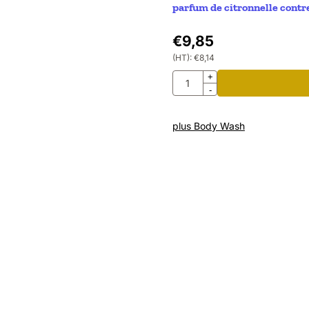
parfum de citronnelle contre
€
9,85
(HT):
€
8,14
Quantité
+
-
plus Body Wash