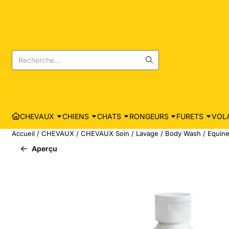
Les préférences de cookies sont actuellement fermées.
Rechercher
CHEVAUX
CHIENS
CHATS
RONGEURS
FURETS
VOLA
Accueil
/
CHEVAUX
/
CHEVAUX Soin
/
Lavage
/
Body Wash
/
Equine
Aperçu