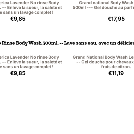
rica Lavender No rinse Body
Grand national Body Wash
- Enlève la sueur, la saleté et
500ml --- Gel douche au parf
se sans un lavage complet !
Prix: 9,85, hors TVA : 8,14
Prix: 17,
€9,85
€17,95
Rinse Body Wash 500ml. -- Lave sans eau, avec un délicieu
rica Lavender No rinse Body
Grand National Body Wash L
- Enlève la sueur, la saleté et
-- Gel douche pour chevaux
se sans un lavage complet !
frais de citron.
Prix: 9,85, hors TVA : 8,14
Prix: 11,
€9,85
€11,19