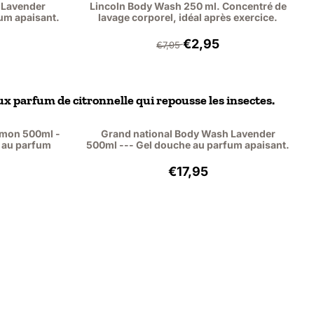
 Lavender
Lincoln Body Wash 250 ml. Concentré de
um apaisant.
lavage corporel, idéal après exercice.
95, hors TVA : 14,83
Par7,95 pour 2,95, hors TVA
€2,95
€7,95
x parfum de citronnelle qui repousse les insectes.
emon 500ml -
Grand national Body Wash Lavender
 au parfum
500ml --- Gel douche au parfum apaisant.
19, hors TVA : 9,25
Prix: 17,95, hors TVA : 14,8
€17,95