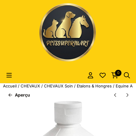
Les préférences de cookies sont actuellement fermées.
0
Accueil
/
CHEVAUX
/
CHEVAUX Soin
/
Etalons & Hongres
/
Equine Ame
Aperçu