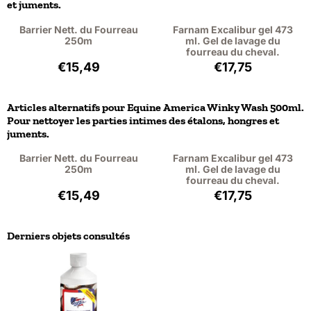
et juments.
Barrier Nett. du Fourreau
Farnam Excalibur gel 473
250m
ml. Gel de lavage du
fourreau du cheval.
Prix: 15,49, hors TVA : 12,80
Prix: 17,75, hors 
€15,49
€17,75
Articles alternatifs pour
Equine America Winky Wash 500ml.
Pour nettoyer les parties intimes des étalons, hongres et
juments.
Barrier Nett. du Fourreau
Farnam Excalibur gel 473
250m
ml. Gel de lavage du
fourreau du cheval.
Prix: 15,49, hors TVA : 12,80
Prix: 17,75, hors 
€15,49
€17,75
Derniers objets consultés