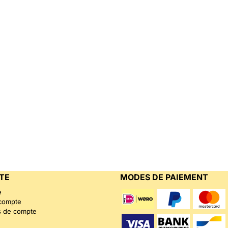
TE
MODES DE PAIEMENT
e
 compte
s de compte