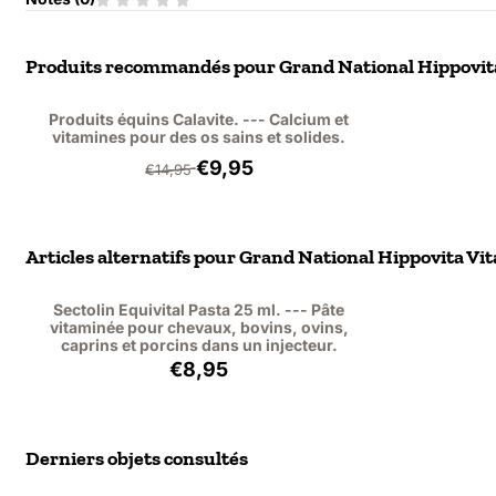
Produits recommandés pour
Grand National Hippovita
Produits équins Calavite. --- Calcium et
vitamines pour des os sains et solides.
Par14,95 pour 9,95, hors TVA : 9,13
€9,95
€14,95
Articles alternatifs pour
Grand National Hippovita Vita
Sectolin Equivital Pasta 25 ml. --- Pâte
vitaminée pour chevaux, bovins, ovins,
caprins et porcins dans un injecteur.
Prix: 8,95, hors TVA : 8,21
€8,95
Derniers objets consultés