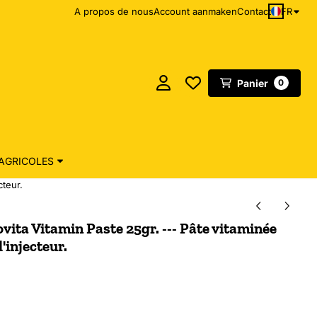
FR
A propos de nous
Account aanmaken
Contact
Panier
0
AGRICOLES
cteur.
ita Vitamin Paste 25gr. --- Pâte vitaminée
'injecteur.