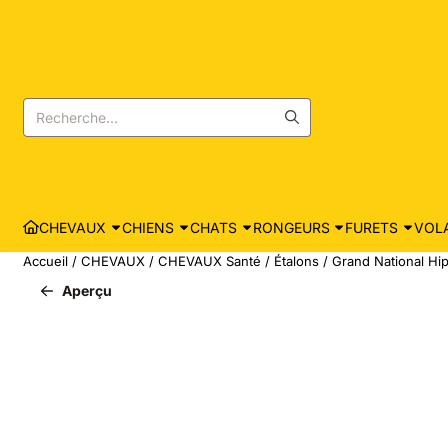
Les préférences de cookies sont actuellement fermées.
Rechercher
CHEVAUX
CHIENS
CHATS
RONGEURS
FURETS
VOLA
Accueil
/
CHEVAUX
/
CHEVAUX Santé
/
Étalons
/
Grand National Hip
Aperçu