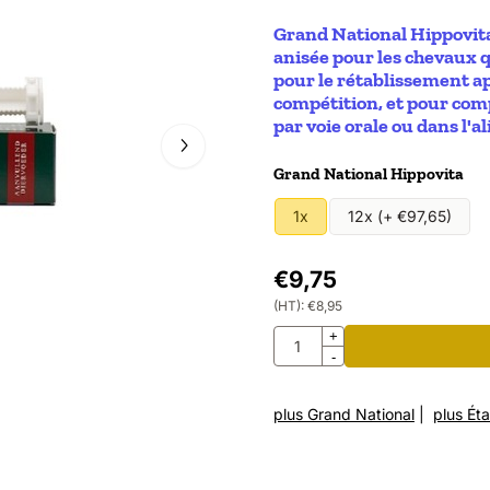
Grand National Hippovita
anisée pour les chevaux 
pour le rétablissement a
compétition, et pour comp
par voie orale ou dans l'a
Faire un choix pour
Grand National Hippovita
1x
12x (+ €97,65)
€
9,75
(HT):
€
8,95
Quantité
+
-
plus Grand National
|
plus Éta