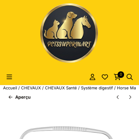
Les préférences de cookies sont actuellement fermées.
0
Accueil
/
CHEVAUX
/
CHEVAUX Santé
/
Système digestif
/
Horse Maste
Aperçu