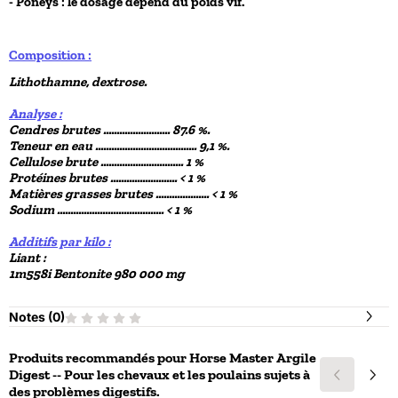
- Poneys : le dosage dépend du poids vif.
Composition :
Lithothamne, dextrose.
Analyse :
Cendres brutes ......................... 87.6 %.
Teneur en eau ...................................... 9,1 %.
Cellulose brute ............................... 1 %
Protéines brutes ......................... < 1 %
Matières grasses brutes .................... < 1 %
Sodium ........................................ < 1 %
Additifs par kilo :
Liant :
1m558i Bentonite 980 000 mg
Notes (
0
)
Produits recommandés pour
Horse Master Argile
Digest -- Pour les chevaux et les poulains sujets à
des problèmes digestifs.