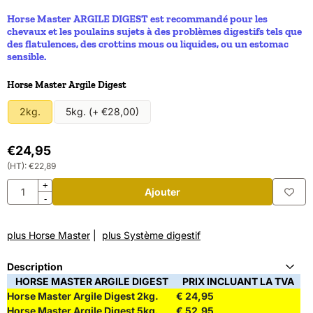
Horse Master ARGILE DIGEST est recommandé pour les
chevaux et les poulains sujets à des problèmes digestifs tels que
des flatulences, des crottins mous ou liquides, ou un estomac
sensible.
Faire un choix pour
Horse Master Argile Digest
2kg.
5kg. (+ €28,00)
€
24,95
(HT):
€
22,89
Quantité
+
Ajouter
-
plus Horse Master
|
plus Système digestif
Description
HORSE MASTER ARGILE DIGEST
PRIX INCLUANT LA TVA
Horse Master Argile Digest 2kg.
€ 24,95
Horse Master Argile Digest 5kg.
€ 52,95