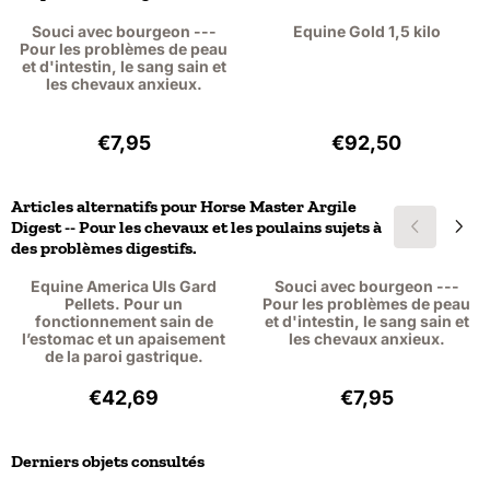
Souci avec bourgeon ---
Equine Gold 1,5 kilo
Pour les problèmes de peau
et d'intestin, le sang sain et
les chevaux anxieux.
Prix: 7,95, hors TVA : 7,29
Prix: 92,50, hors
€7,95
€92,50
Articles alternatifs pour
Horse Master Argile
Digest -- Pour les chevaux et les poulains sujets à
des problèmes digestifs.
Equine America Uls Gard
Souci avec bourgeon ---
Pellets. Pour un
Pour les problèmes de peau
fonctionnement sain de
et d'intestin, le sang sain et
l’estomac et un apaisement
les chevaux anxieux.
de la paroi gastrique.
Prix: 42,69, hors TVA : 39,17
Prix: 7,95, hors T
€42,69
€7,95
Derniers objets consultés