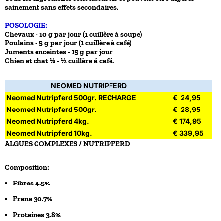
sainement sans effets secondaires.
POSOLOGIE:
Chevaux - 10 g par jour (1 cuillère à soupe)
Poulains - 5 g par jour (1 cuillère à café)
Juments enceintes - 15 g par jour
Chien et chat ¼ - ½ cuillère á café.
NEOMED NUTRIPFERD
Neomed Nutripferd 500gr. RECHARGE
€ 24,95
Neomed Nutripferd 500gr.
€ 28,95
Neomed Nutripferd 4kg.
€ 174,95
Neomed Nutripferd 10kg.
€ 339,95
ALGUES COMPLEXES / NUTRIPFERD
Composition:
Fibres 4.5%
Frene 30.7%
Proteines 3.8%