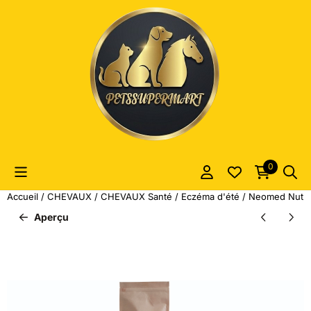
Les préférences de cookies sont actuellement fermées.
0
Accueil
/
CHEVAUX
/
CHEVAUX Santé
/
Eczéma d'été
/
Neomed Nutrip
Aperçu