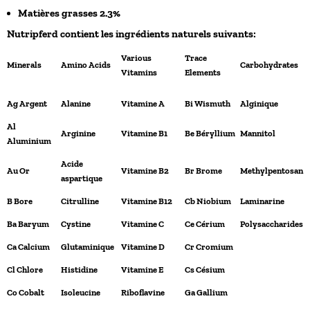
Matières grasses 2.3%
Nutripferd contient les ingrédients naturels suivants:
Various
Trace
Minerals
Amino Acids
Carbohydrates
Vitamins
Elements
Ag Argent
Alanine
Vitamine A
Bi Wismuth
Alginique
Al
Arginine
Vitamine B1
Be Béryllium
Mannitol
Aluminium
Acide
Au Or
Vitamine B2
Br Brome
Methylpentosan
aspartique
B Bore
Citrulline
Vitamine B12
Cb Niobium
Laminarine
Ba Baryum
Cystine
Vitamine C
Ce Cérium
Polysaccharides
Ca Calcium
Glutaminique
Vitamine D
Cr Cromium
Cl Chlore
Histidine
Vitamine E
Cs Césium
Co Cobalt
Isoleucine
Riboflavine
Ga Gallium