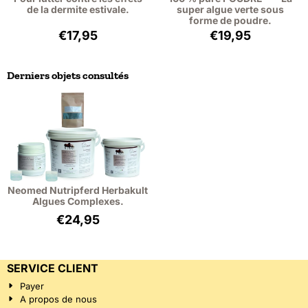
de la dermite estivale.
super algue verte sous
forme de poudre.
Prix: 17,95, hors TVA : 16,47
Prix: 19,95, hors
€17,95
€19,95
Derniers objets consultés
Neomed Nutripferd Herbakult
Algues Complexes.
€
24,95
SERVICE CLIENT
Payer
A propos de nous