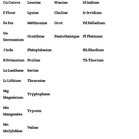
Cu Cuivre
Leucine
Niacine
Id Indium
F Flour
Lysine
Choline
Ir Irridium
Fe Fer
Méthionine
Orot
Pd Palladium
Ge
Ornithine
Pantothénique
Pl Platinum
Germanium
J Iode
Phénylalanine
Rh Rhodium
K Potassium
Proline
Th Thorium
La Lanthane
Serine
Li Lithium
Threonine
Mg
Tryptophane
Magnésium
Mn
Tryosin
Manganèse
Mo
Valine
Molybdène