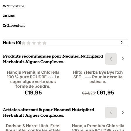
W Tungstène
Zn Zinc
Zr Zirconium
Notes (
0
)
Produits recommandés pour
Neomed Nutripferd
Herbakult Algues Complexes.
Hanoju Premium Chlorella
Hilton Herbs Bye Bye Itch
100 % pure POUDRE --- La
SET.. --- Pour la dermite
super algue verte sous
estivale.
forme de poudre.
Prix: 19,95, hors TVA : 18,30
Par64,25 pour 61
€19,95
€61,95
€64,25
Articles alternatifs pour
Neomed Nutripferd
Herbakult Algues Complexes.
Dodson & Horrell Itch-Free.
Hanoju Premium Chlorella
Pour lutter contre les effets
100 % pure POUDRE --- La