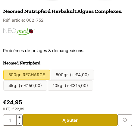
Neomed Nutripferd Herbakult Algues Complexes.
Réf. article:
002-752
Problèmes de pelages & démangeaisons.
Faire un choix pour
Neomed Nutripferd
500gr. RECHARGE
500gr. (+ €4,00)
4kg. (+ €150,00)
10kg. (+ €315,00)
€
24,95
(HT):
€
22,89
Quantité
+
Ajouter
-