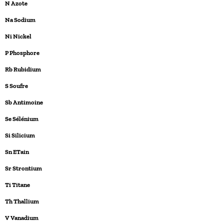
N Azote
Na Sodium
Ni Nickel
P Phosphore
Rb Rubidium
S Soufre
Sb Antimoine
Se Sélénium
Si Silicium
Sn ETain
Sr Strontium
Ti Titane
Th Thallium
V Vanadium